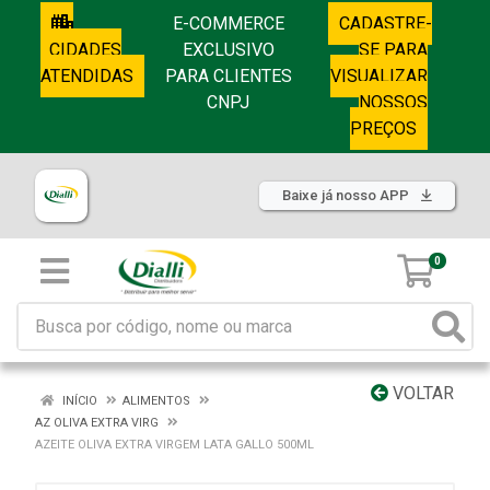
E-COMMERCE
CADASTRE-
CIDADES
EXCLUSIVO
SE PARA
ATENDIDAS
PARA CLIENTES
VISUALIZAR
CNPJ
NOSSOS
PREÇOS
Baixe já nosso APP
0
VOLTAR
INÍCIO
ALIMENTOS
AZ OLIVA EXTRA VIRG
AZEITE OLIVA EXTRA VIRGEM LATA GALLO 500ML