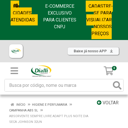
E-COMMERCE
CADASTRE-
CIDADES
EXCLUSIVO
SE PARA
ATENDIDAS
PARA CLIENTES
VISUALIZAR
CNPJ
NOSSOS
PREÇOS
Baixe já nosso APP
0
VOLTAR
INÍCIO
HIGIENE E PERFUMARIA
CAMPANHA ABS SL
ABSORVENTE SEMPRE LIVRE ADAPT PLUS NOITE DIA
SECA JOHNSON 32UN