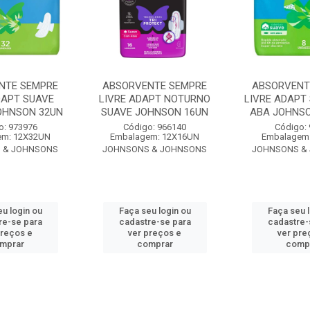
NTE SEMPRE
ABSORVENTE SEMPRE
ABSORVENT
DAPT SUAVE
LIVRE ADAPT NOTURNO
LIVRE ADAPT
OHNSON 32UN
SUAVE JOHNSON 16UN
ABA JOHNSO
o: 973976
Código: 966140
Código:
em: 12X32UN
Embalagem: 12X16UN
Embalagem
 & JOHNSONS
JOHNSONS & JOHNSONS
JOHNSONS &
u login ou
Faça seu login ou
Faça seu 
re-se para
cadastre-se para
cadastre-
preços e
ver preços e
ver pre
mprar
comprar
comp