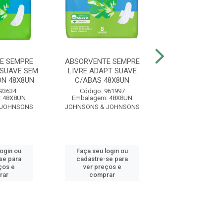
E SEMPRE
ABSORVENTE SEMPRE
ABSORVENTE 
 SUAVE SEM
LIVRE ADAPT SUAVE
LIVRE ADAPT PL
N 48X8UN
C/ABAS 48X8UN
COM ABAS JOHNS
 93634
Código: 961997
Código: 93
: 48X8UN
Embalagem: 48X8UN
Embalagem: 4
 JOHNSONS
JOHNSONS & JOHNSONS
JOHNSONS & J
login ou
Faça seu login ou
Faça seu log
se para
cadastre-se para
cadastre-se 
ços e
ver preços e
ver preços
rar
comprar
comprar