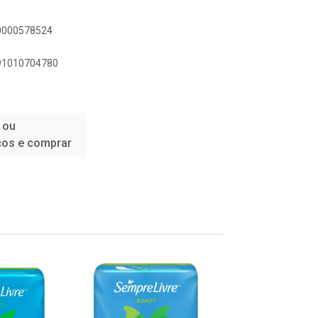
00000578524
891010704780
 ou
ços e comprar