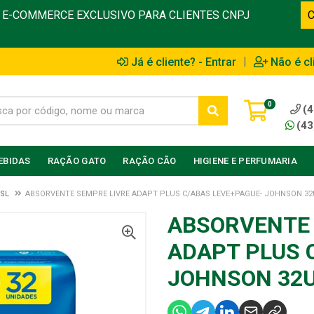
E-COMMERCE EXCLUSIVO PARA CLIENTES CNPJ
|
Já é cliente? - Entrar
Não é cl
0
(4
(43
EBIDAS
RAÇÃO GATO
RAÇÃO CÃO
HIGIENE E PERFUMARIA
SL
ABSORVENTE SEMPRE LIVRE ADAPT PLUS C/ABAS LEVE+PAGUE- JOHNSON 3
ABSORVENTE 
ADAPT PLUS 
JOHNSON 32