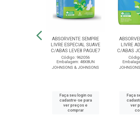
VENTE SEMPRE
ABSORVENTE SEMPRE
ABSORVE
DAPT PLUS SUAVE
LIVRE ESPECIAL SUAVE
LIVRE A
S JOHNSON 48...
C/ABAS LEVE8 PAGUE7
C/ABAS J
digo: 93653
Código: 962056
Códig
lagem: 48X8UN
Embalagem: 48X8UN
Embalag
NS & JOHNSONS
JOHNSONS & JOHNSONS
JOHNSONS
 seu login ou
Faça seu login ou
Faça se
astre-se para
cadastre-se para
cadast
er preços e
ver preços e
ver 
comprar
comprar
co