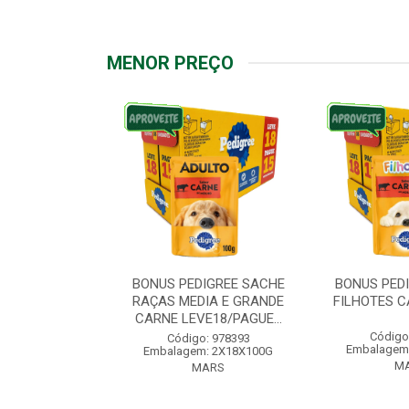
MENOR PREÇO
IGREE SACHE
BONUS PEDIGREE SACHE
BONUS PED
ÇAS PEQUENAS
RAÇAS MEDIA E GRANDE
FILHOTES C
VE18/PAG...
CARNE LEVE18/PAGUE...
Código
: 976572
Código: 978393
Embalagem
: 2X18X100G
Embalagem: 2X18X100G
M
ARS
MARS