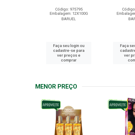
: 976158
Código: 975795
Código
m: 12X100G
Embalagem: 12X100G
Embalage
RUEL
BARUEL
BA
u login ou
Faça seu login ou
Faça seu
e-se para
cadastre-se para
cadastr
reços e
ver preços e
ver p
mprar
comprar
com
MENOR PREÇO