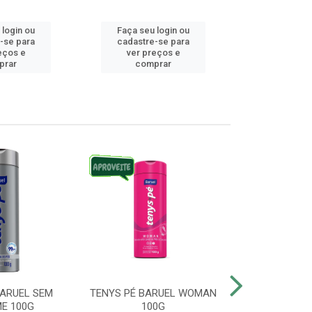
 login ou
Faça seu login ou
Faça seu 
-se para
cadastre-se para
cadastre
eços e
ver preços e
ver pr
prar
comprar
comp
BARUEL SEM
TENYS PÉ BARUEL WOMAN
TENYS PÉ BR
E 100G
100G
SATO 