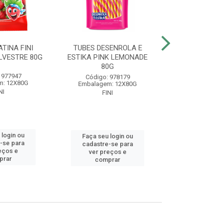
TINA FINI
TUBES DESENROLA E
BALA GELA
LVESTRE 80G
ESTIKA PINK LEMONADE
BANAN
80G
 977947
Código
Código: 978179
m: 12X80G
Embalagem
Embalagem: 12X80G
NI
FIN
FINI
 login ou
Faça seu 
Faça seu login ou
-se para
cadastre
cadastre-se para
eços e
ver pr
ver preços e
prar
comp
comprar