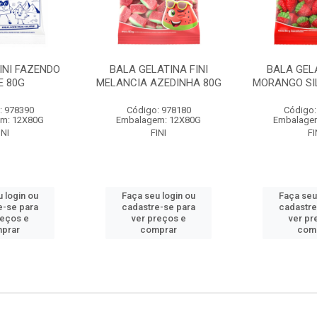
INI FAZENDO
BALA GELATINA FINI
BALA GELA
E 80G
MELANCIA AZEDINHA 80G
MORANGO SI
: 978390
Código: 978180
Código:
m: 12X80G
Embalagem: 12X80G
Embalage
INI
FINI
FI
 login ou
Faça seu login ou
Faça seu
e-se para
cadastre-se para
cadastre
reços e
ver preços e
ver pr
prar
comprar
com