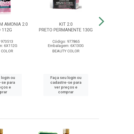
M AMONIA 2.0
KIT 2.0
BELA&COR 3.
 112G
PRETO PERMANENTE 130G
ESCURO 
 973513
Código: 977865
Código:
m: 6X112G
Embalagem: 6X130G
Embalagem:
 COLOR
BEAUTY COLOR
BEAUTY
 login ou
Faça seu login ou
Faça seu 
-se para
cadastre-se para
cadastre
eços e
ver preços e
ver pr
prar
comprar
comp