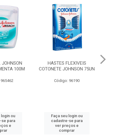
LEXIVEIS
CURAT BAND-AID
JOHNSON BA
OHNSON 75UN
TRANSPARENTE JOHNSON
REGULAR
10UN
: 96190
Código:
Código: 973066
 login ou
Faça seu login ou
Faça seu 
-se para
cadastre-se para
cadastre
eços e
ver preços e
ver pr
prar
comprar
comp