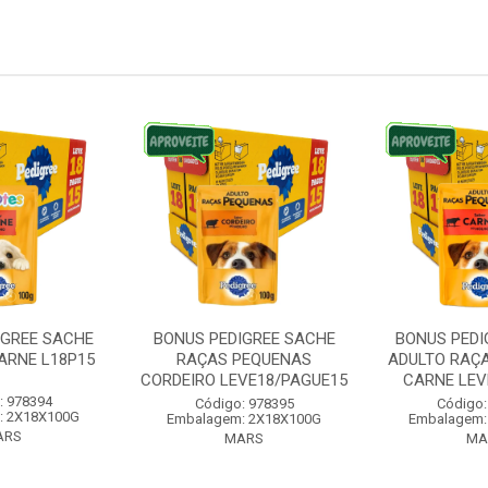
IGREE SACHE
BONUS PEDIGREE SACHE
BONUS PEDI
ARNE L18P15
RAÇAS PEQUENAS
ADULTO RAÇ
CORDEIRO LEVE18/PAGUE15
CARNE LEVE
: 978394
Código: 978395
Código:
: 2X18X100G
Embalagem: 2X18X100G
Embalagem:
ARS
MARS
MA