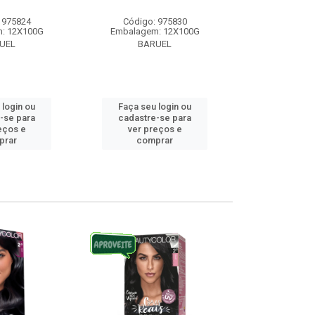
 975824
Código: 975830
Código:
: 12X100G
Embalagem: 12X100G
Embalagem
UEL
BARUEL
BAR
 login ou
Faça seu login ou
Faça seu 
-se para
cadastre-se para
cadastre
eços e
ver preços e
ver pr
prar
comprar
comp