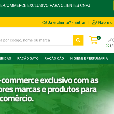
E-COMMERCE EXCLUSIVO PARA CLIENTES CNPJ
|
Já é cliente? - Entrar
Não é cl
0
(4
EBIDAS
RAÇÃO GATO
RAÇÃO CÃO
HIGIENE E PERFUMARIA