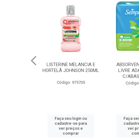
 MELANCIA E
ABSORVENTE SEMPRE
JOHNSON BA
OHNSON 250ML
LIVRE ADAPT SUAVE
REGUL
C/ABAS 48X8UN
: 975705
Código
Código: 961997
u login ou
Faça seu login ou
Faça seu
e-se para
cadastre-se para
cadastr
reços e
ver preços e
ver p
mprar
comprar
com