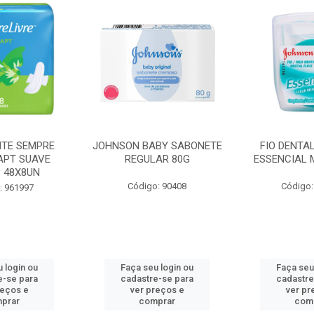
BY SABONETE
FIO DENTAL JOHNSON
HASTES F
AR 80G
ESSENCIAL MENTA 100M
COTONETE J
: 90408
Código: 965462
Código
 login ou
Faça seu login ou
Faça seu
e-se para
cadastre-se para
cadastre
reços e
ver preços e
ver pr
prar
comprar
com