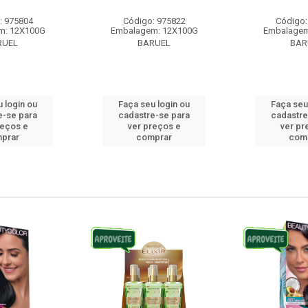
: 975804
Código: 975822
Código:
m: 12X100G
Embalagem: 12X100G
Embalagem
RUEL
BARUEL
BAR
 login ou
Faça seu login ou
Faça seu
e-se para
cadastre-se para
cadastre
reços e
ver preços e
ver pr
prar
comprar
com