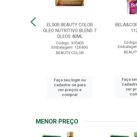
.7 CHOCOLATE
ELIXIR BEAUTY COLOR
BELA&COR
2,5G
OLEO NUTRITIVO BLEND 7
11
OLEOS 40ML
: 967928
Código
Código: 970403
m: 6X112,5G
Embalagem
Embalagem: 12X40G
Y COLOR
BEAUT
BEAUTY COLOR
u login ou
Faça seu
Faça seu login ou
e-se para
cadastr
cadastre-se para
reços e
ver p
ver preços e
mprar
com
comprar
MENOR PREÇO