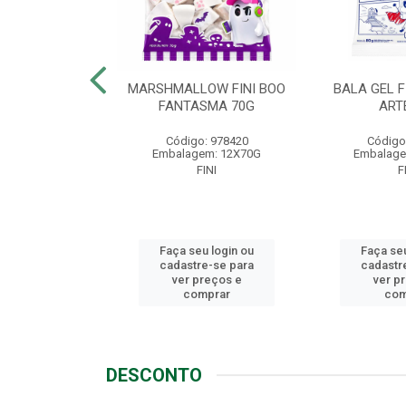
LLOW FINI
MARSHMALLOW FINI BOO
BALA GEL F
NGO 80G
FANTASMA 70G
ART
o: 1721
Código: 978420
Código
em: 12X80G
Embalagem: 12X70G
Embalage
FINI
FINI
F
u login ou
Faça seu login ou
Faça seu
e-se para
cadastre-se para
cadastr
reços e
ver preços e
ver p
mprar
comprar
com
DESCONTO