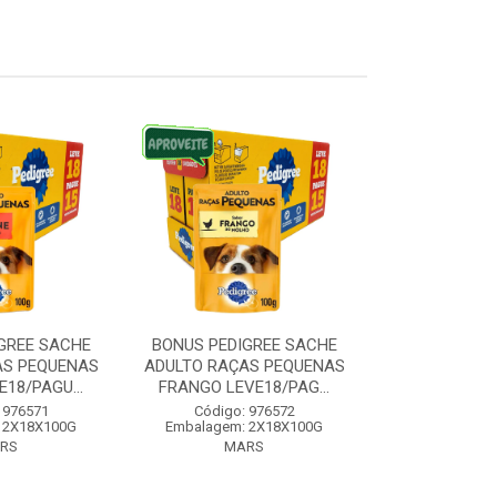
GREE SACHE
BONUS PEDIGREE SACHE
BONUS PEDI
AS PEQUENAS
ADULTO RAÇAS PEQUENAS
RAÇAS MEDI
18/PAGU...
FRANGO LEVE18/PAG...
CARNE LEVE1
 976571
Código: 976572
Código:
 2X18X100G
Embalagem: 2X18X100G
Embalagem:
RS
MARS
MA