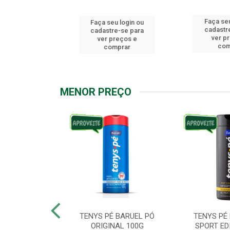
Faça seu
u login ou
Faça seu login ou
cadastr
e-se para
cadastre-se para
ver p
reços e
ver preços e
com
mprar
comprar
MENOR PREÇO
ARUEL PODPAH
TENYS PÉ BARUEL PÓ
TENYS PÉ
00G
ORIGINAL 100G
SPORT ED