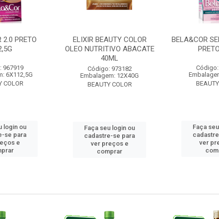
 2.0 PRETO
ELIXIR BEAUTY COLOR
BELA&COR SE
2,5G
OLEO NUTRITIVO ABACATE
PRETO
40ML
: 967919
Código:
Código: 973182
: 6X112,5G
Embalage
Embalagem: 12X40G
Y COLOR
BEAUTY
BEAUTY COLOR
 login ou
Faça seu
Faça seu login ou
e-se para
cadastre
cadastre-se para
reços e
ver pr
ver preços e
prar
com
comprar