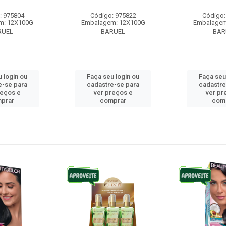
: 975804
Código: 975822
Código:
m: 12X100G
Embalagem: 12X100G
Embalagem
RUEL
BARUEL
BAR
 login ou
Faça seu login ou
Faça seu
e-se para
cadastre-se para
cadastre
reços e
ver preços e
ver pr
prar
comprar
com