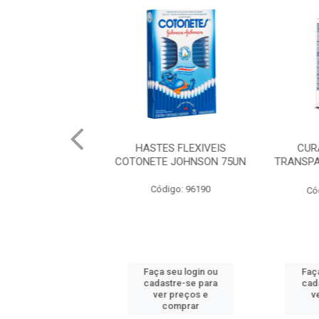
AL JOHNSON
HASTES FLEXIVEIS
CURAT 
 MENTA 100M
COTONETE JOHNSON 75UN
TRANSPARE
1
: 965462
Código: 96190
Código
u login ou
Faça seu login ou
Faça seu
e-se para
cadastre-se para
cadastr
reços e
ver preços e
ver p
mprar
comprar
com