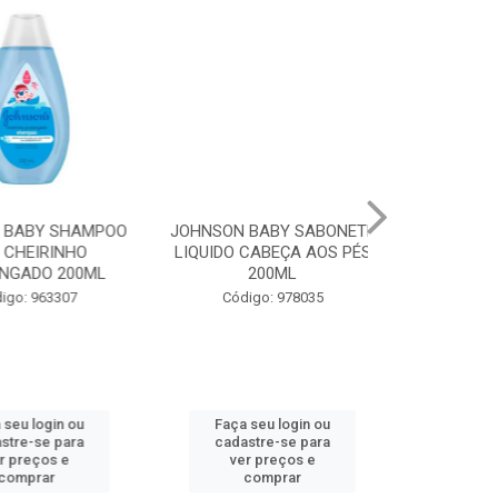
BY SHAMPOO
JOHNSON BABY SABONETE
CAREFREE PR
EIRINHO
LIQUIDO CABEÇA AOS PÉS
PREFUME JO
DO 200ML
200ML
Código:
 963307
Código: 978035
 login ou
Faça seu login ou
Faça seu 
-se para
cadastre-se para
cadastre
eços e
ver preços e
ver pr
prar
comprar
comp