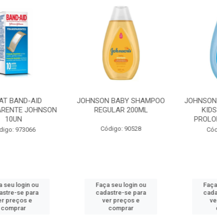
BAND-AID
JOHNSON BABY SHAMPOO
JOHNSON BA
NTE JOHNSON
REGULAR 200ML
KIDS CH
0UN
PROLONGA
Código: 90528
: 973066
Código:
 login ou
Faça seu login ou
Faça seu
e-se para
cadastre-se para
cadastre
reços e
ver preços e
ver pr
prar
comprar
com