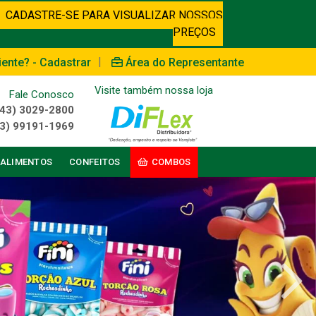
CADASTRE-SE PARA VISUALIZAR NOSSOS
PREÇOS
|
iente? - Cadastrar
Área do Representante
Visite também nossa loja
Fale Conosco
(43) 3029-2800
3) 99191-1969
ALIMENTOS
CONFEITOS
COMBOS