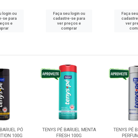
 login ou
Faça seu login ou
Faça seu
e-se para
cadastre-se para
cadastre
reços e
ver preços e
ver pr
prar
comprar
com
 BARUEL PÓ
TENYS PÉ BARUEL MENTA
TENYS PÉ 
ITION 100G
FRESH 100G
PERFUM