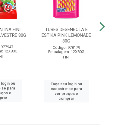
TINA FINI
TUBES DESENROLA E
BALA GELA
LVESTRE 80G
ESTIKA PINK LEMONADE
BANAN
80G
 977947
Código
Código: 978179
m: 12X80G
Embalagem
Embalagem: 12X80G
NI
FIN
FINI
 login ou
Faça seu 
Faça seu login ou
-se para
cadastre
cadastre-se para
eços e
ver pr
ver preços e
prar
comp
comprar