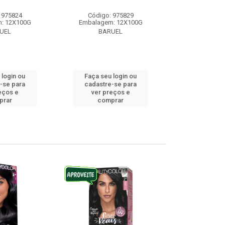
 975824
Código: 975829
Código:
: 12X100G
Embalagem: 12X100G
Embalagem
UEL
BARUEL
BAR
 login ou
Faça seu login ou
Faça seu 
-se para
cadastre-se para
cadastre
eços e
ver preços e
ver pr
prar
comprar
comp