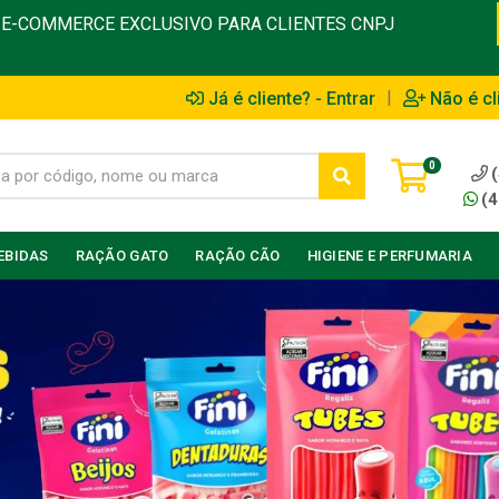
E-COMMERCE EXCLUSIVO PARA CLIENTES CNPJ
|
Já é cliente? - Entrar
Não é cl
0
(4
EBIDAS
RAÇÃO GATO
RAÇÃO CÃO
HIGIENE E PERFUMARIA