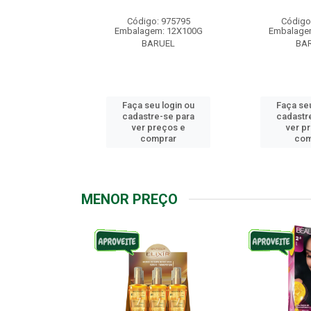
: 976158
Código: 975795
Código
m: 12X100G
Embalagem: 12X100G
Embalage
RUEL
BARUEL
BA
u login ou
Faça seu login ou
Faça seu
e-se para
cadastre-se para
cadastr
reços e
ver preços e
ver p
mprar
comprar
com
MENOR PREÇO