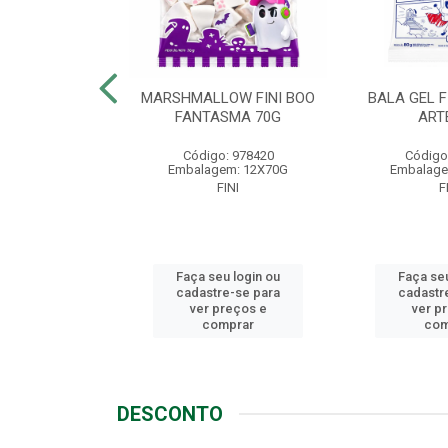
LLOW FINI
MARSHMALLOW FINI BOO
BALA GEL F
NGO 80G
FANTASMA 70G
ART
o: 1721
Código: 978420
Código
em: 12X80G
Embalagem: 12X70G
Embalage
FINI
FINI
F
u login ou
Faça seu login ou
Faça seu
e-se para
cadastre-se para
cadastr
reços e
ver preços e
ver p
mprar
comprar
com
DESCONTO