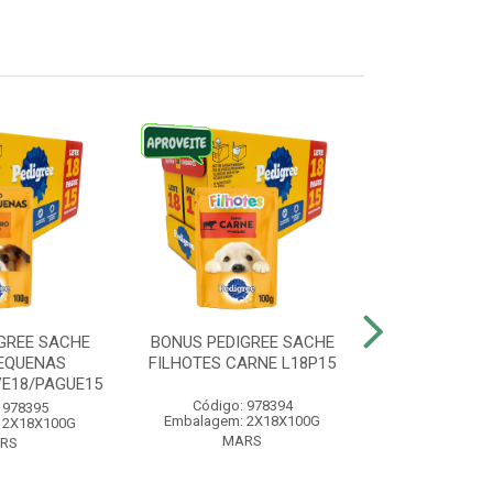
GREE SACHE
BONUS PEDIGREE SACHE
BONUS WHIS
EQUENAS
FILHOTES CARNE L18P15
ADULTO
VE18/PAGUE15
LEVE20/
Código: 978394
 978395
Código:
Embalagem: 2X18X100G
 2X18X100G
Embalagem:
MARS
RS
MA