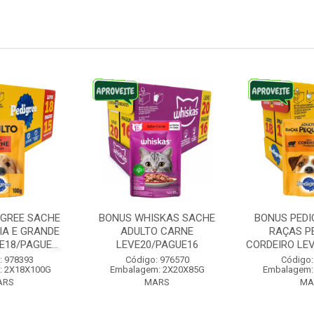
IGREE SACHE
BONUS WHISKAS SACHE
BONUS PEDI
IA E GRANDE
ADULTO CARNE
RAÇAS P
18/PAGUE...
LEVE20/PAGUE16
CORDEIRO LE
: 978393
Código: 976570
Código:
: 2X18X100G
Embalagem: 2X20X85G
Embalagem:
ARS
MARS
MA