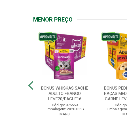
MENOR PREÇO
IGREE SACHE
BONUS WHISKAS SACHE
BONUS PED
ÇAS PEQUENAS
ADULTO FRANGO
RAÇAS MED
VE18/PAG...
LEVE20/PAGUE16
CARNE LEVE
: 976572
Código: 976569
Código
: 2X18X100G
Embalagem: 2X20X85G
Embalagem
ARS
MARS
M