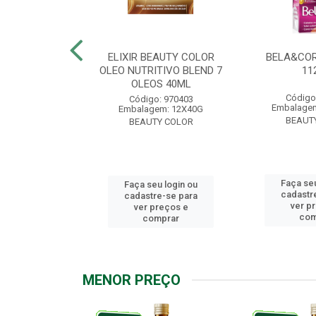
.7 CHOCOLATE
ELIXIR BEAUTY COLOR
BELA&COR
2,5G
OLEO NUTRITIVO BLEND 7
11
OLEOS 40ML
: 967928
Código
Código: 970403
m: 6X112,5G
Embalagem
Embalagem: 12X40G
Y COLOR
BEAUT
BEAUTY COLOR
u login ou
Faça seu
Faça seu login ou
e-se para
cadastr
cadastre-se para
reços e
ver p
ver preços e
mprar
com
comprar
MENOR PREÇO