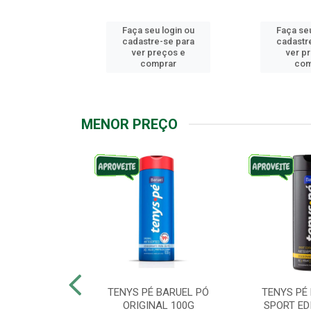
u login ou
Faça seu login ou
Faça seu
e-se para
cadastre-se para
cadastr
reços e
ver preços e
ver p
mprar
comprar
com
MENOR PREÇO
ARUEL PODPAH
TENYS PÉ BARUEL PÓ
TENYS PÉ
00G
ORIGINAL 100G
SPORT ED