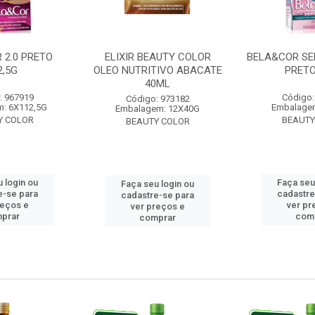
 2.0 PRETO
ELIXIR BEAUTY COLOR
BELA&COR SE
2,5G
OLEO NUTRITIVO ABACATE
PRETO
40ML
: 967919
Código:
Código: 973182
: 6X112,5G
Embalage
Embalagem: 12X40G
Y COLOR
BEAUTY
BEAUTY COLOR
 login ou
Faça seu
Faça seu login ou
e-se para
cadastre
cadastre-se para
reços e
ver pr
ver preços e
prar
com
comprar