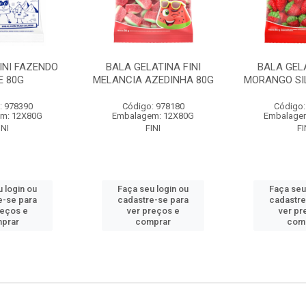
INI FAZENDO
BALA GELATINA FINI
BALA GELA
E 80G
MELANCIA AZEDINHA 80G
MORANGO SI
: 978390
Código: 978180
Código:
m: 12X80G
Embalagem: 12X80G
Embalage
INI
FINI
FI
 login ou
Faça seu login ou
Faça seu
e-se para
cadastre-se para
cadastre
reços e
ver preços e
ver pr
prar
comprar
com