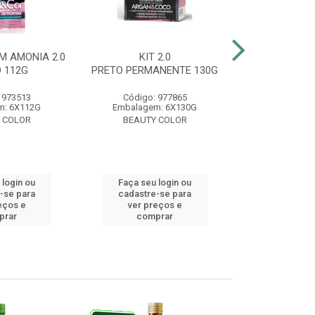
M AMONIA 2.0
KIT 2.0
BELA&COR 3.
 112G
PRETO PERMANENTE 130G
ESCURO 
 973513
Código: 977865
Código:
m: 6X112G
Embalagem: 6X130G
Embalagem:
 COLOR
BEAUTY COLOR
BEAUTY
 login ou
Faça seu login ou
Faça seu 
-se para
cadastre-se para
cadastre
eços e
ver preços e
ver pr
prar
comprar
comp