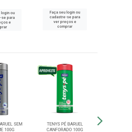
Faça seu login ou
 login ou
Faça seu 
cadastre-se para
-se para
cadastre
ver preços e
eços e
ver pr
comprar
prar
comp
BARUEL SEM
TENYS PÉ BARUEL
TENYS PÉ BA
E 100G
CANFORADO 100G
10