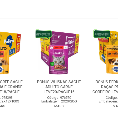
IGREE SACHE
BONUS WHISKAS SACHE
BONUS PEDI
IA E GRANDE
ADULTO CARNE
RAÇAS P
18/PAGUE...
LEVE20/PAGUE16
CORDEIRO LE
: 978393
Código: 976570
Código:
: 2X18X100G
Embalagem: 2X20X85G
Embalagem:
ARS
MARS
MA