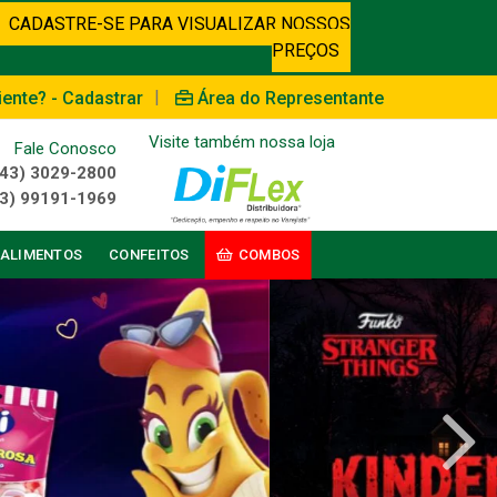
CADASTRE-SE PARA VISUALIZAR NOSSOS
PREÇOS
|
iente? - Cadastrar
Área do Representante
Visite também nossa loja
Fale Conosco
(43) 3029-2800
3) 99191-1969
ALIMENTOS
CONFEITOS
COMBOS