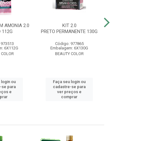
M AMONIA 2.0
KIT 2.0
BELA&COR 3.
 112G
PRETO PERMANENTE 130G
ESCURO 
 973513
Código: 977865
Código:
m: 6X112G
Embalagem: 6X130G
Embalagem:
 COLOR
BEAUTY COLOR
BEAUTY
 login ou
Faça seu login ou
Faça seu 
-se para
cadastre-se para
cadastre
eços e
ver preços e
ver pr
prar
comprar
comp