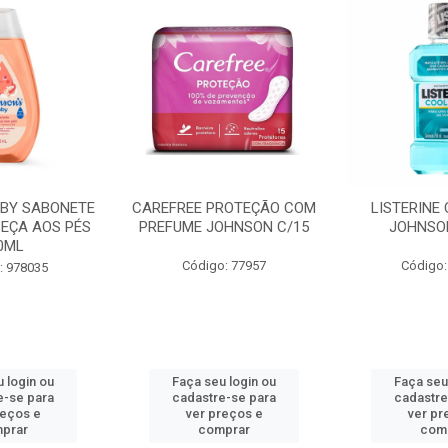
BY SABONETE
CAREFREE PROTEÇÃO COM
LISTERINE
BEÇA AOS PÉS
PREFUME JOHNSON C/15
JOHNSO
0ML
Código: 77957
Código:
: 978035
 login ou
Faça seu login ou
Faça seu
e-se para
cadastre-se para
cadastre
reços e
ver preços e
ver pr
prar
comprar
com