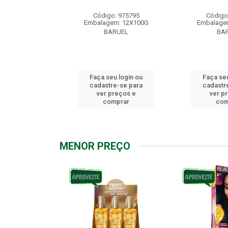
: 976158
Código: 975795
Código
m: 12X100G
Embalagem: 12X100G
Embalage
RUEL
BARUEL
BA
u login ou
Faça seu login ou
Faça seu
e-se para
cadastre-se para
cadastr
reços e
ver preços e
ver p
mprar
comprar
com
MENOR PREÇO