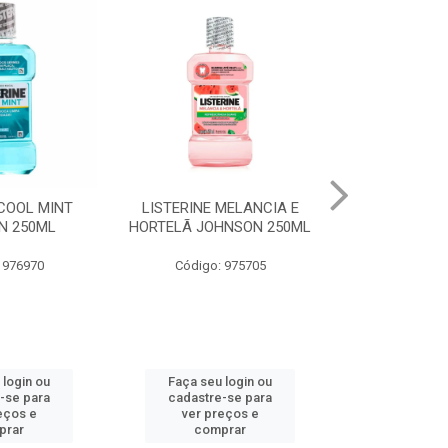
 COOL MINT
LISTERINE MELANCIA E
ABSORVENT
N 250ML
HORTELÃ JOHNSON 250ML
LIVRE ADA
C/ABAS 
 976970
Código: 975705
Código:
 login ou
Faça seu login ou
Faça seu 
-se para
cadastre-se para
cadastre
eços e
ver preços e
ver pr
prar
comprar
comp