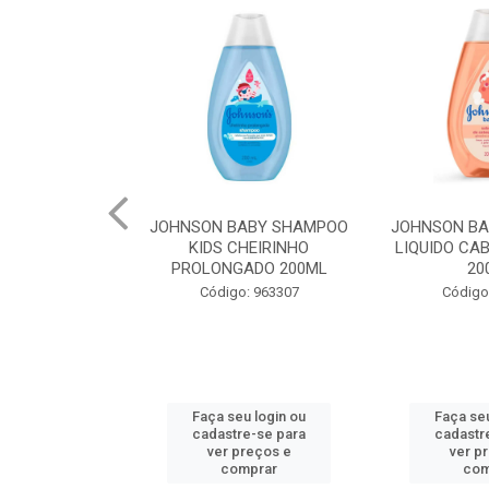
ABY SHAMPOO
JOHNSON BABY SHAMPOO
JOHNSON BA
AR 200ML
KIDS CHEIRINHO
LIQUIDO CA
PROLONGADO 200ML
20
o: 90528
Código: 963307
Código
u login ou
Faça seu login ou
Faça seu
e-se para
cadastre-se para
cadastr
reços e
ver preços e
ver p
mprar
comprar
com