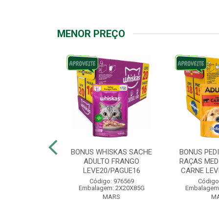
MENOR PREÇO
IGREE SACHE
BONUS WHISKAS SACHE
BONUS PED
ÇAS PEQUENAS
ADULTO FRANGO
RAÇAS MED
VE18/PAG...
LEVE20/PAGUE16
CARNE LEVE
: 976572
Código: 976569
Código
: 2X18X100G
Embalagem: 2X20X85G
Embalagem
ARS
MARS
M