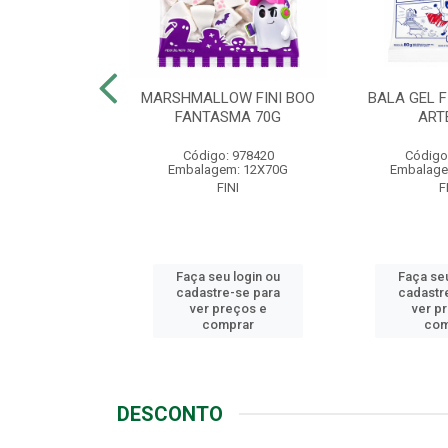
LLOW FINI
MARSHMALLOW FINI BOO
BALA GEL F
NGO 80G
FANTASMA 70G
ART
o: 1721
Código: 978420
Código
em: 12X80G
Embalagem: 12X70G
Embalage
FINI
FINI
F
u login ou
Faça seu login ou
Faça seu
e-se para
cadastre-se para
cadastr
reços e
ver preços e
ver p
mprar
comprar
com
DESCONTO