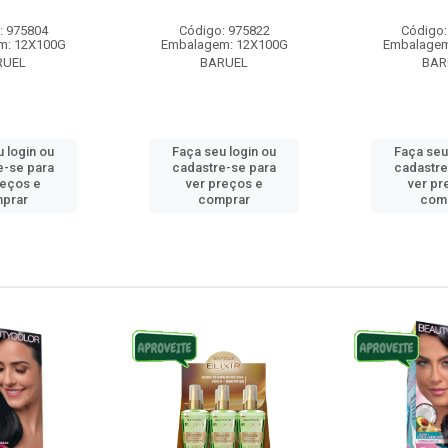
: 975804
Código: 975822
Código:
m: 12X100G
Embalagem: 12X100G
Embalagem
RUEL
BARUEL
BAR
 login ou
Faça seu login ou
Faça seu
e-se para
cadastre-se para
cadastre
reços e
ver preços e
ver pr
prar
comprar
com