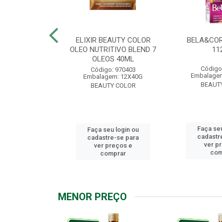
.7 CHOCOLATE
ELIXIR BEAUTY COLOR
BELA&COR
2,5G
OLEO NUTRITIVO BLEND 7
11
OLEOS 40ML
: 967928
Código
Código: 970403
m: 6X112,5G
Embalagem
Embalagem: 12X40G
Y COLOR
BEAUT
BEAUTY COLOR
u login ou
Faça seu
Faça seu login ou
e-se para
cadastr
cadastre-se para
reços e
ver p
ver preços e
mprar
com
comprar
MENOR PREÇO