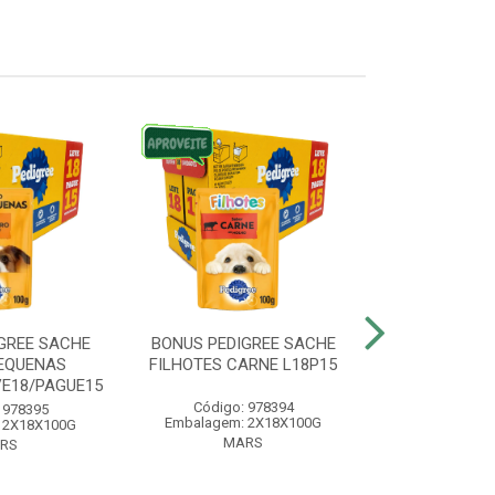
GREE SACHE
BONUS PEDIGREE SACHE
BONUS WHIS
EQUENAS
FILHOTES CARNE L18P15
ADULTO
VE18/PAGUE15
LEVE20/
Código: 978394
 978395
Código:
Embalagem: 2X18X100G
 2X18X100G
Embalagem:
MARS
RS
MA