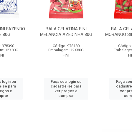
INI FAZENDO
BALA GELATINA FINI
BALA GELA
E 80G
MELANCIA AZEDINHA 80G
MORANGO SI
: 978390
Código: 978180
Código:
m: 12X80G
Embalagem: 12X80G
Embalage
INI
FINI
FI
 login ou
Faça seu login ou
Faça seu
e-se para
cadastre-se para
cadastre
reços e
ver preços e
ver pr
prar
comprar
com