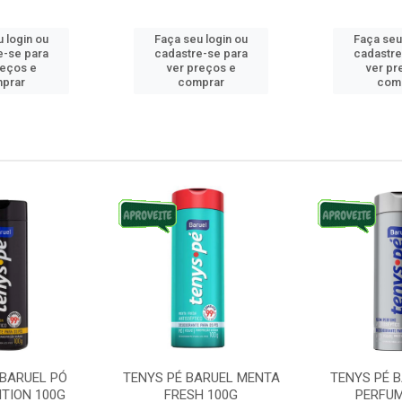
 login ou
Faça seu login ou
Faça seu
e-se para
cadastre-se para
cadastre
reços e
ver preços e
ver pr
prar
comprar
com
 BARUEL PÓ
TENYS PÉ BARUEL MENTA
TENYS PÉ 
ITION 100G
FRESH 100G
PERFUM