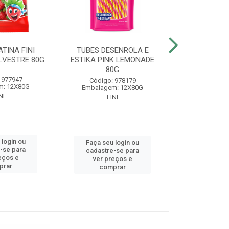
TINA FINI
TUBES DESENROLA E
BALA GELA
LVESTRE 80G
ESTIKA PINK LEMONADE
BANAN
80G
 977947
Código
Código: 978179
m: 12X80G
Embalagem
Embalagem: 12X80G
NI
FIN
FINI
 login ou
Faça seu 
Faça seu login ou
-se para
cadastre
cadastre-se para
eços e
ver pr
ver preços e
prar
comp
comprar