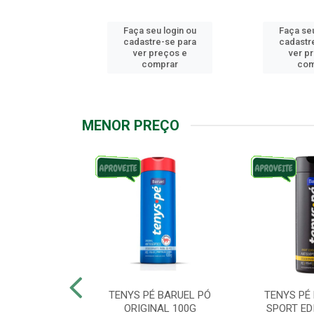
u login ou
Faça seu login ou
Faça seu
e-se para
cadastre-se para
cadastr
reços e
ver preços e
ver p
mprar
comprar
com
MENOR PREÇO
ARUEL PODPAH
TENYS PÉ BARUEL PÓ
TENYS PÉ
00G
ORIGINAL 100G
SPORT ED