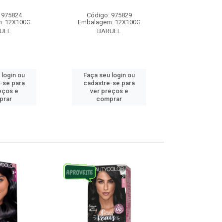
 975824
Código: 975829
Código:
: 12X100G
Embalagem: 12X100G
Embalagem
UEL
BARUEL
BAR
 login ou
Faça seu login ou
Faça seu 
-se para
cadastre-se para
cadastre
eços e
ver preços e
ver pr
prar
comprar
comp