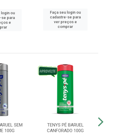
Faça seu login ou
 login ou
Faça seu 
cadastre-se para
-se para
cadastre
ver preços e
eços e
ver pr
comprar
prar
comp
BARUEL SEM
TENYS PÉ BARUEL
TENYS PÉ BA
E 100G
CANFORADO 100G
10