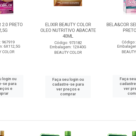
 2.0 PRETO
ELIXIR BEAUTY COLOR
BELA&COR SE
2,5G
OLEO NUTRITIVO ABACATE
PRETO
40ML
: 967919
Código:
Código: 973182
: 6X112,5G
Embalage
Embalagem: 12X40G
Y COLOR
BEAUTY
BEAUTY COLOR
 login ou
Faça seu
Faça seu login ou
e-se para
cadastre
cadastre-se para
reços e
ver pr
ver preços e
prar
com
comprar