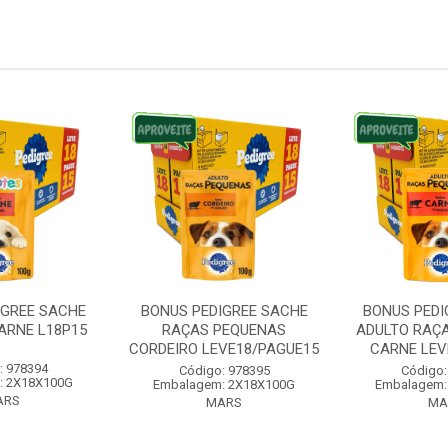
IGREE SACHE
BONUS PEDIGREE SACHE
BONUS PEDI
ARNE L18P15
RAÇAS PEQUENAS
ADULTO RAÇ
CORDEIRO LEVE18/PAGUE15
CARNE LEVE
: 978394
Código: 978395
Código:
: 2X18X100G
Embalagem: 2X18X100G
Embalagem:
ARS
MARS
MA