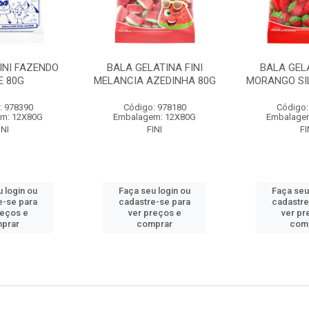
INI FAZENDO
BALA GELATINA FINI
BALA GELA
E 80G
MELANCIA AZEDINHA 80G
MORANGO SI
: 978390
Código: 978180
Código:
m: 12X80G
Embalagem: 12X80G
Embalage
INI
FINI
FI
 login ou
Faça seu login ou
Faça seu
e-se para
cadastre-se para
cadastre
reços e
ver preços e
ver pr
prar
comprar
com