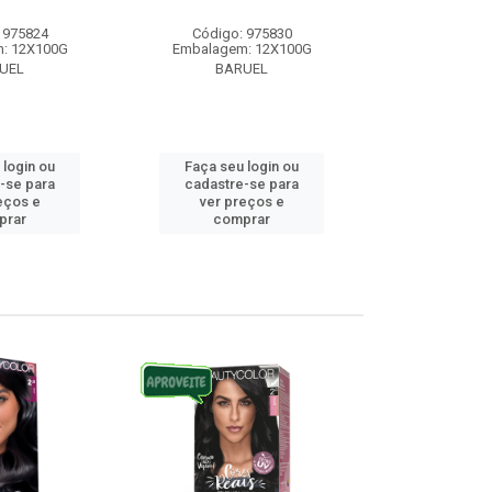
 975824
Código: 975830
Código:
: 12X100G
Embalagem: 12X100G
Embalagem
UEL
BARUEL
BAR
 login ou
Faça seu login ou
Faça seu 
-se para
cadastre-se para
cadastre
eços e
ver preços e
ver pr
prar
comprar
comp