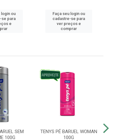
 login ou
Faça seu login ou
Faça seu 
-se para
cadastre-se para
cadastre
eços e
ver preços e
ver pr
prar
comprar
comp
BARUEL SEM
TENYS PÉ BARUEL WOMAN
TENYS PÉ BR
E 100G
100G
SATO 