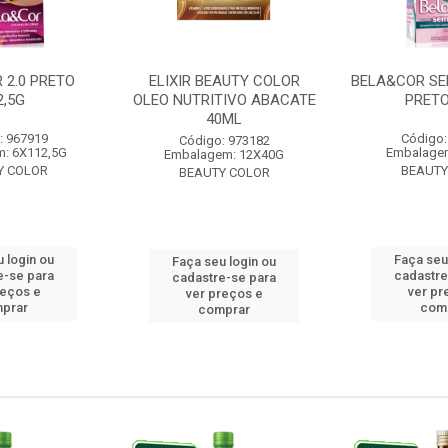
 2.0 PRETO
ELIXIR BEAUTY COLOR
BELA&COR SE
2,5G
OLEO NUTRITIVO ABACATE
PRETO
40ML
: 967919
Código:
Código: 973182
: 6X112,5G
Embalage
Embalagem: 12X40G
Y COLOR
BEAUTY
BEAUTY COLOR
 login ou
Faça seu
Faça seu login ou
e-se para
cadastre
cadastre-se para
reços e
ver pr
ver preços e
prar
com
comprar