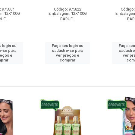
: 975804
Código: 975822
Código:
m: 12X100G
Embalagem: 12X100G
Embalagem
RUEL
BARUEL
BAR
 login ou
Faça seu login ou
Faça seu
e-se para
cadastre-se para
cadastre
reços e
ver preços e
ver pr
prar
comprar
com