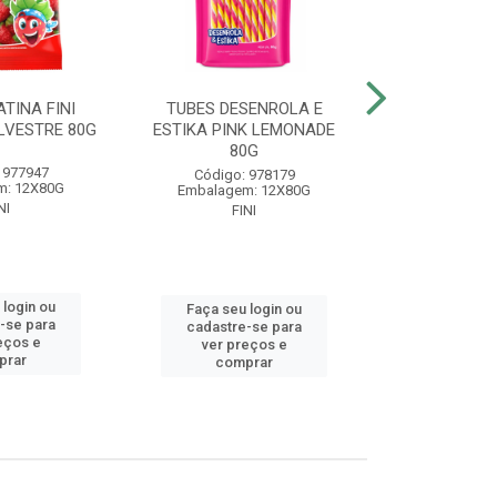
TINA FINI
TUBES DESENROLA E
BALA GELA
LVESTRE 80G
ESTIKA PINK LEMONADE
BANAN
80G
 977947
Código
Código: 978179
m: 12X80G
Embalagem
Embalagem: 12X80G
NI
FIN
FINI
 login ou
Faça seu 
Faça seu login ou
-se para
cadastre
cadastre-se para
eços e
ver pr
ver preços e
prar
comp
comprar