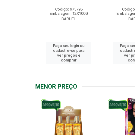
: 976158
Código: 975795
Código
m: 12X100G
Embalagem: 12X100G
Embalage
RUEL
BARUEL
BA
u login ou
Faça seu login ou
Faça seu
e-se para
cadastre-se para
cadastr
reços e
ver preços e
ver p
mprar
comprar
com
MENOR PREÇO