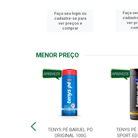
Faça seu
u login ou
Faça seu login ou
cadastr
e-se para
cadastre-se para
ver p
reços e
ver preços e
com
mprar
comprar
MENOR PREÇO
ARUEL PODPAH
TENYS PÉ BARUEL PÓ
TENYS PÉ
00G
ORIGINAL 100G
SPORT ED