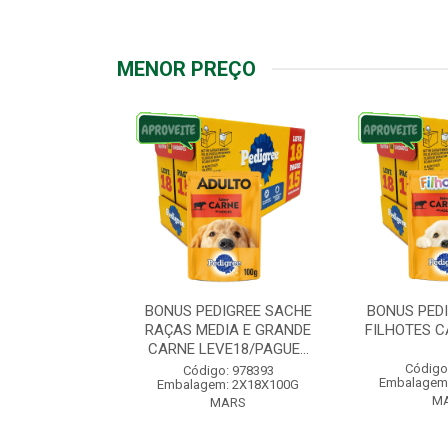
MENOR PREÇO
IGREE SACHE
BONUS PEDIGREE SACHE
BONUS PED
ÇAS PEQUENAS
RAÇAS MEDIA E GRANDE
FILHOTES C
VE18/PAG...
CARNE LEVE18/PAGUE...
Código
: 976572
Código: 978393
Embalagem
: 2X18X100G
Embalagem: 2X18X100G
M
ARS
MARS