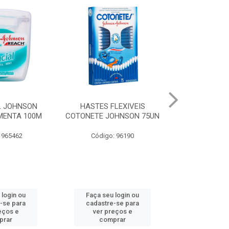
LEXIVEIS
CURAT BAND-AID
JOHNSON BA
OHNSON 75UN
TRANSPARENTE JOHNSON
REGULAR
10UN
: 96190
Código:
Código: 973066
 login ou
Faça seu login ou
Faça seu 
-se para
cadastre-se para
cadastre
eços e
ver preços e
ver pr
prar
comprar
comp