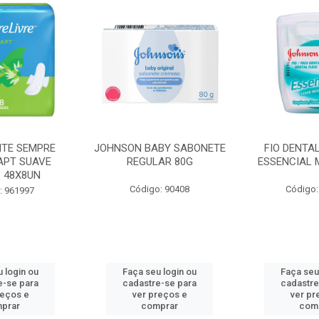
BY SABONETE
FIO DENTAL JOHNSON
HASTES F
AR 80G
ESSENCIAL MENTA 100M
COTONETE J
: 90408
Código: 965462
Código
 login ou
Faça seu login ou
Faça seu
e-se para
cadastre-se para
cadastre
reços e
ver preços e
ver pr
prar
comprar
com