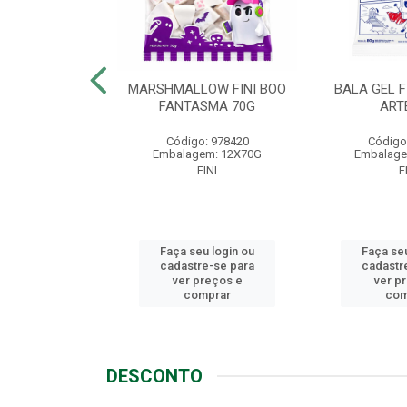
LLOW FINI
MARSHMALLOW FINI BOO
BALA GEL F
NGO 80G
FANTASMA 70G
ART
o: 1721
Código: 978420
Código
em: 12X80G
Embalagem: 12X70G
Embalage
FINI
FINI
F
u login ou
Faça seu login ou
Faça seu
e-se para
cadastre-se para
cadastr
reços e
ver preços e
ver p
mprar
comprar
com
DESCONTO