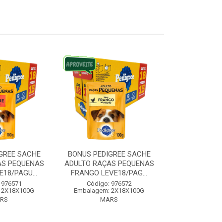
GREE SACHE
BONUS PEDIGREE SACHE
BONUS PEDI
AS PEQUENAS
ADULTO RAÇAS PEQUENAS
RAÇAS MEDI
18/PAGU...
FRANGO LEVE18/PAG...
CARNE LEVE1
 976571
Código: 976572
Código:
 2X18X100G
Embalagem: 2X18X100G
Embalagem:
RS
MARS
MA