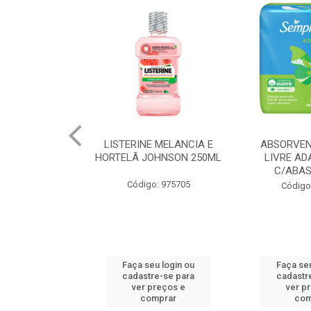
 MELANCIA E
ABSORVENTE SEMPRE
JOHNSON BA
OHNSON 250ML
LIVRE ADAPT SUAVE
REGUL
C/ABAS 48X8UN
: 975705
Código
Código: 961997
u login ou
Faça seu login ou
Faça seu
e-se para
cadastre-se para
cadastr
reços e
ver preços e
ver p
mprar
comprar
com