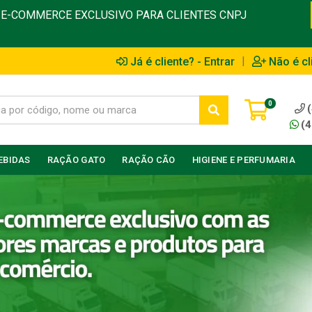
E-COMMERCE EXCLUSIVO PARA CLIENTES CNPJ
|
Já é cliente? - Entrar
Não é cl
0
(4
EBIDAS
RAÇÃO GATO
RAÇÃO CÃO
HIGIENE E PERFUMARIA