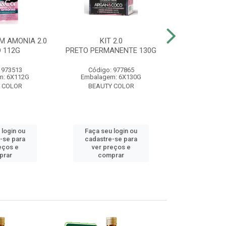
M AMONIA 2.0
KIT 2.0
BELA&COR 3.
 112G
PRETO PERMANENTE 130G
ESCURO 
 973513
Código: 977865
Código:
m: 6X112G
Embalagem: 6X130G
Embalagem:
 COLOR
BEAUTY COLOR
BEAUTY
 login ou
Faça seu login ou
Faça seu 
-se para
cadastre-se para
cadastre
eços e
ver preços e
ver pr
prar
comprar
comp