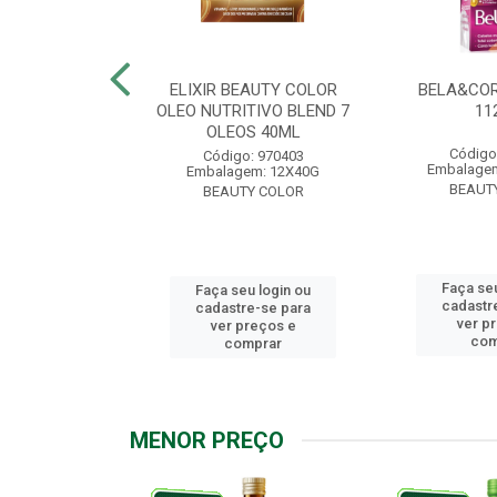
.7 CHOCOLATE
ELIXIR BEAUTY COLOR
BELA&COR
2,5G
OLEO NUTRITIVO BLEND 7
11
OLEOS 40ML
: 967928
Código
Código: 970403
m: 6X112,5G
Embalagem
Embalagem: 12X40G
Y COLOR
BEAUT
BEAUTY COLOR
u login ou
Faça seu
Faça seu login ou
e-se para
cadastr
cadastre-se para
reços e
ver p
ver preços e
mprar
com
comprar
MENOR PREÇO