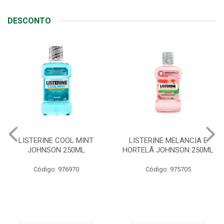
DESCONTO
NT
LISTERINE MELANCIA E
ABSORVENTE SEMP
HORTELÃ JOHNSON 250ML
LIVRE ADAPT SUA
C/ABAS 48X8UN
Código: 975705
Código: 961997