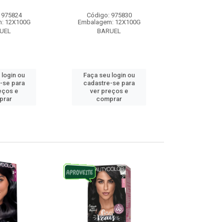
 975824
Código: 975830
Código:
: 12X100G
Embalagem: 12X100G
Embalagem
UEL
BARUEL
BAR
 login ou
Faça seu login ou
Faça seu 
-se para
cadastre-se para
cadastre
eços e
ver preços e
ver pr
prar
comprar
comp