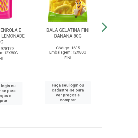
SENROLA E
BALA GELATINA FINI
BALA GELA
K LEMONADE
BANANA 80G
BEIJOS MO
0G
Código: 1635
Código
 978179
Embalagem: 12X80G
Embalagem
m: 12X80G
FINI
FIN
NI
Faça seu login ou
Faça seu 
 login ou
cadastre-se para
cadastre
-se para
ver preços e
ver pr
eços e
comprar
comp
prar