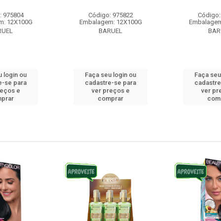
: 975804
Código: 975822
Código:
m: 12X100G
Embalagem: 12X100G
Embalagem
RUEL
BARUEL
BAR
 login ou
Faça seu login ou
Faça seu
e-se para
cadastre-se para
cadastre
reços e
ver preços e
ver pr
prar
comprar
com