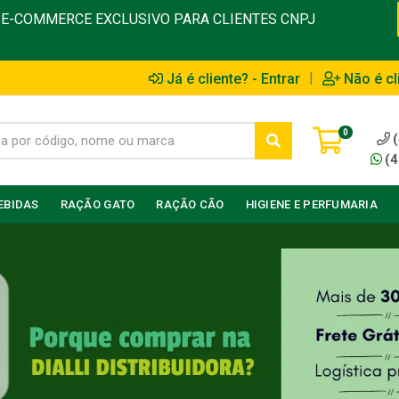
E-COMMERCE EXCLUSIVO PARA CLIENTES CNPJ
|
Já é cliente? - Entrar
Não é cl
0
(4
EBIDAS
RAÇÃO GATO
RAÇÃO CÃO
HIGIENE E PERFUMARIA