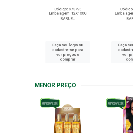
: 976158
Código: 975795
Código
m: 12X100G
Embalagem: 12X100G
Embalage
RUEL
BARUEL
BA
u login ou
Faça seu login ou
Faça seu
e-se para
cadastre-se para
cadastr
reços e
ver preços e
ver p
mprar
comprar
com
MENOR PREÇO