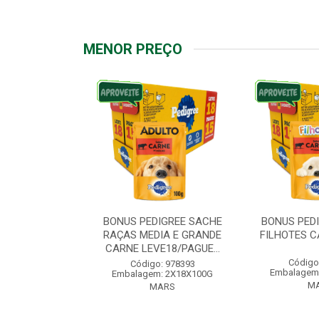
MENOR PREÇO
IGREE SACHE
BONUS PEDIGREE SACHE
BONUS PED
ÇAS PEQUENAS
RAÇAS MEDIA E GRANDE
FILHOTES C
VE18/PAG...
CARNE LEVE18/PAGUE...
Código
: 976572
Código: 978393
Embalagem
: 2X18X100G
Embalagem: 2X18X100G
M
ARS
MARS