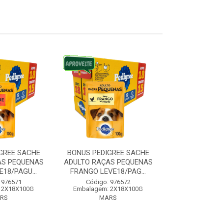
GREE SACHE
BONUS PEDIGREE SACHE
BONUS PEDI
AS PEQUENAS
ADULTO RAÇAS PEQUENAS
RAÇAS MEDI
18/PAGU...
FRANGO LEVE18/PAG...
CARNE LEVE1
 976571
Código: 976572
Código:
 2X18X100G
Embalagem: 2X18X100G
Embalagem:
RS
MARS
MA