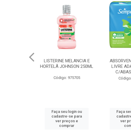
 MELANCIA E
ABSORVENTE SEMPRE
JOHNSON BA
OHNSON 250ML
LIVRE ADAPT SUAVE
REGUL
C/ABAS 48X8UN
: 975705
Código
Código: 961997
u login ou
Faça seu login ou
Faça seu
e-se para
cadastre-se para
cadastr
reços e
ver preços e
ver p
mprar
comprar
com