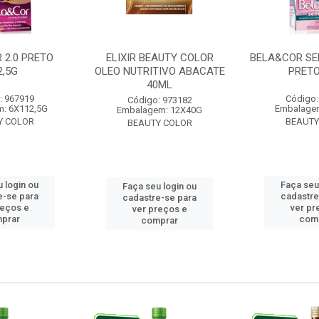
 2.0 PRETO
ELIXIR BEAUTY COLOR
BELA&COR SE
2,5G
OLEO NUTRITIVO ABACATE
PRETO
40ML
: 967919
Código:
Código: 973182
: 6X112,5G
Embalage
Embalagem: 12X40G
Y COLOR
BEAUTY
BEAUTY COLOR
 login ou
Faça seu
Faça seu login ou
e-se para
cadastre
cadastre-se para
reços e
ver pr
ver preços e
prar
com
comprar