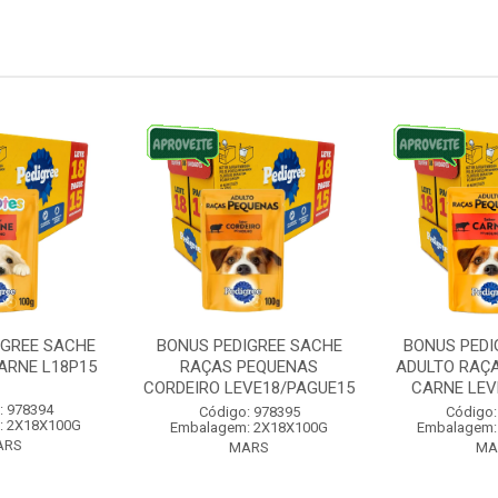
IGREE SACHE
BONUS PEDIGREE SACHE
BONUS PEDI
ARNE L18P15
RAÇAS PEQUENAS
ADULTO RAÇ
CORDEIRO LEVE18/PAGUE15
CARNE LEVE
: 978394
Código: 978395
Código:
: 2X18X100G
Embalagem: 2X18X100G
Embalagem:
ARS
MARS
MA