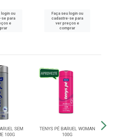
 login ou
Faça seu login ou
Faça seu 
-se para
cadastre-se para
cadastre
eços e
ver preços e
ver pr
prar
comprar
comp
BARUEL SEM
TENYS PÉ BARUEL WOMAN
TENYS PÉ BR
E 100G
100G
SATO 