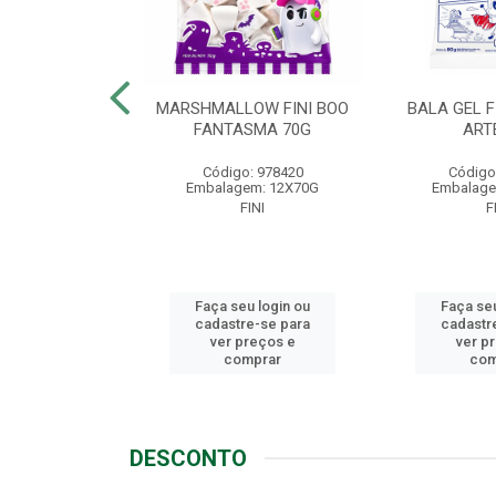
LLOW FINI
MARSHMALLOW FINI BOO
BALA GEL F
NGO 80G
FANTASMA 70G
ART
o: 1721
Código: 978420
Código
em: 12X80G
Embalagem: 12X70G
Embalage
FINI
FINI
F
u login ou
Faça seu login ou
Faça seu
e-se para
cadastre-se para
cadastr
reços e
ver preços e
ver p
mprar
comprar
com
DESCONTO