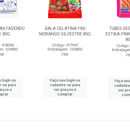
INI FAZENDO
BALA GELATINA FINI
TUBES DE
E 80G
MORANGO SILVESTRE 80G
ESTIKA PIN
8
: 978390
Código: 977947
Código:
m: 12X80G
Embalagem: 12X80G
Embalage
INI
FINI
FI
 login ou
Faça seu login ou
Faça seu
e-se para
cadastre-se para
cadastre
reços e
ver preços e
ver pr
prar
comprar
com