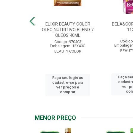
.7 CHOCOLATE
ELIXIR BEAUTY COLOR
BELA&COR
2,5G
OLEO NUTRITIVO BLEND 7
11
OLEOS 40ML
: 967928
Código
Código: 970403
m: 6X112,5G
Embalagem
Embalagem: 12X40G
Y COLOR
BEAUT
BEAUTY COLOR
u login ou
Faça seu
Faça seu login ou
e-se para
cadastr
cadastre-se para
reços e
ver p
ver preços e
mprar
com
comprar
MENOR PREÇO