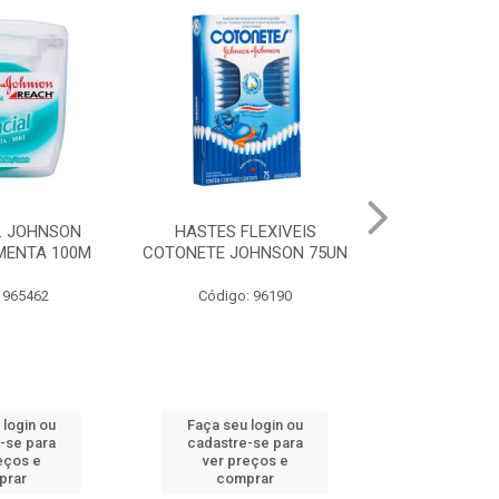
LEXIVEIS
CURAT BAND-AID
JOHNSON BA
OHNSON 75UN
TRANSPARENTE JOHNSON
REGULAR
10UN
: 96190
Código:
Código: 973066
 login ou
Faça seu login ou
Faça seu 
-se para
cadastre-se para
cadastre
eços e
ver preços e
ver pr
prar
comprar
comp