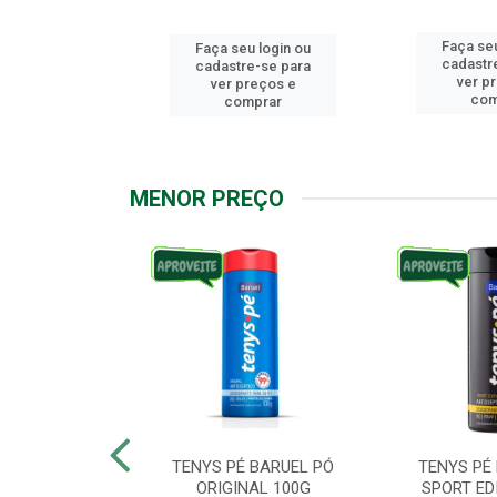
Faça seu
u login ou
Faça seu login ou
cadastr
e-se para
cadastre-se para
ver p
reços e
ver preços e
com
mprar
comprar
MENOR PREÇO
ARUEL PODPAH
TENYS PÉ BARUEL PÓ
TENYS PÉ
00G
ORIGINAL 100G
SPORT ED