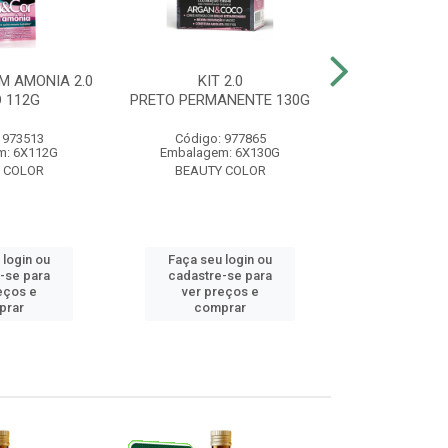
M AMONIA 2.0
KIT 2.0
BELA&COR 3.
 112G
PRETO PERMANENTE 130G
ESCURO 
 973513
Código: 977865
Código:
m: 6X112G
Embalagem: 6X130G
Embalagem:
 COLOR
BEAUTY COLOR
BEAUTY
 login ou
Faça seu login ou
Faça seu 
-se para
cadastre-se para
cadastre
eços e
ver preços e
ver pr
prar
comprar
comp