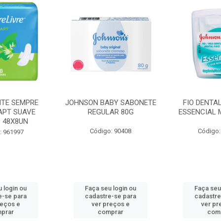
BY SABONETE
FIO DENTAL JOHNSON
HASTES F
AR 80G
ESSENCIAL MENTA 100M
COTONETE J
: 90408
Código: 965462
Código
 login ou
Faça seu login ou
Faça seu
e-se para
cadastre-se para
cadastre
reços e
ver preços e
ver pr
prar
comprar
com