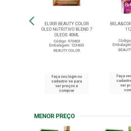
.7 CHOCOLATE
ELIXIR BEAUTY COLOR
BELA&COR
2,5G
OLEO NUTRITIVO BLEND 7
11
OLEOS 40ML
: 967928
Código
Código: 970403
m: 6X112,5G
Embalagem
Embalagem: 12X40G
Y COLOR
BEAUT
BEAUTY COLOR
u login ou
Faça seu
Faça seu login ou
e-se para
cadastr
cadastre-se para
reços e
ver p
ver preços e
mprar
com
comprar
MENOR PREÇO