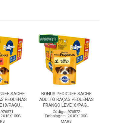
GREE SACHE
BONUS PEDIGREE SACHE
BONUS PEDI
AS PEQUENAS
ADULTO RAÇAS PEQUENAS
RAÇAS MEDI
18/PAGU...
FRANGO LEVE18/PAG...
CARNE LEVE1
 976571
Código: 976572
Código:
 2X18X100G
Embalagem: 2X18X100G
Embalagem:
RS
MARS
MA