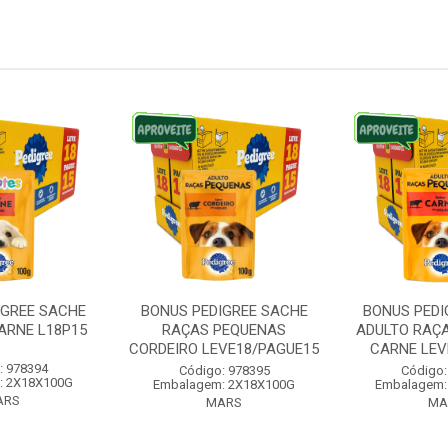
IGREE SACHE
BONUS PEDIGREE SACHE
BONUS PEDI
ARNE L18P15
RAÇAS PEQUENAS
ADULTO RAÇ
CORDEIRO LEVE18/PAGUE15
CARNE LEVE
: 978394
Código: 978395
Código:
: 2X18X100G
Embalagem: 2X18X100G
Embalagem:
ARS
MARS
MA