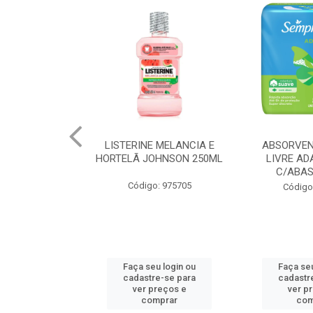
 MELANCIA E
ABSORVENTE SEMPRE
JOHNSON BA
OHNSON 250ML
LIVRE ADAPT SUAVE
REGUL
C/ABAS 48X8UN
: 975705
Código
Código: 961997
u login ou
Faça seu login ou
Faça seu
e-se para
cadastre-se para
cadastr
reços e
ver preços e
ver p
mprar
comprar
com