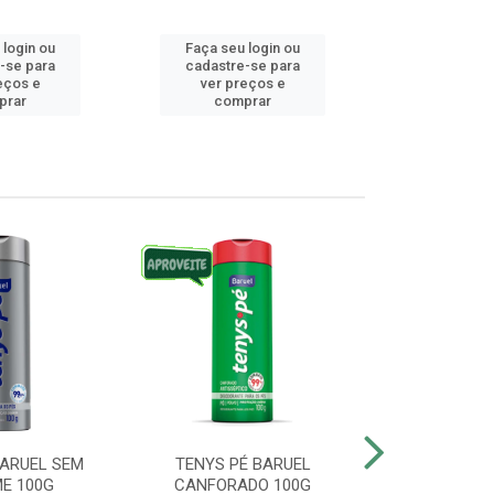
 login ou
Faça seu login ou
Faça seu 
-se para
cadastre-se para
cadastre
eços e
ver preços e
ver pr
prar
comprar
comp
BARUEL SEM
TENYS PÉ BARUEL
TENYS PÉ BA
E 100G
CANFORADO 100G
10