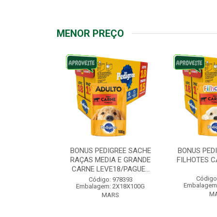
MENOR PREÇO
IGREE SACHE
BONUS PEDIGREE SACHE
BONUS PED
ÇAS PEQUENAS
RAÇAS MEDIA E GRANDE
FILHOTES C
VE18/PAG...
CARNE LEVE18/PAGUE...
Código
: 976572
Código: 978393
Embalagem
: 2X18X100G
Embalagem: 2X18X100G
M
ARS
MARS