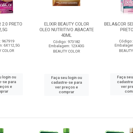
 2.0 PRETO
ELIXIR BEAUTY COLOR
BELA&COR SE
2,5G
OLEO NUTRITIVO ABACATE
PRETO
40ML
: 967919
Código:
Código: 973182
: 6X112,5G
Embalage
Embalagem: 12X40G
Y COLOR
BEAUTY
BEAUTY COLOR
 login ou
Faça seu
Faça seu login ou
e-se para
cadastre
cadastre-se para
reços e
ver pr
ver preços e
prar
com
comprar