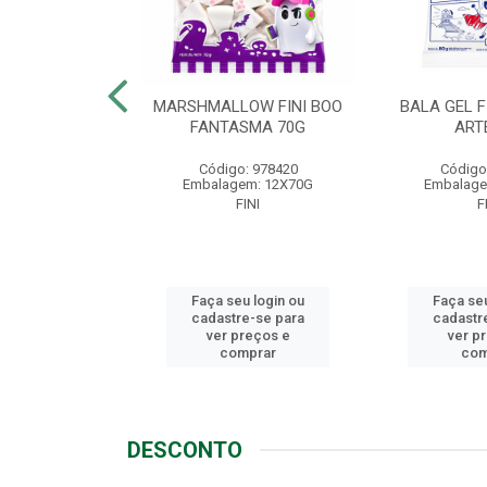
LLOW FINI
MARSHMALLOW FINI BOO
BALA GEL F
NGO 80G
FANTASMA 70G
ART
o: 1721
Código: 978420
Código
em: 12X80G
Embalagem: 12X70G
Embalage
FINI
FINI
F
u login ou
Faça seu login ou
Faça seu
e-se para
cadastre-se para
cadastr
reços e
ver preços e
ver p
mprar
comprar
com
DESCONTO