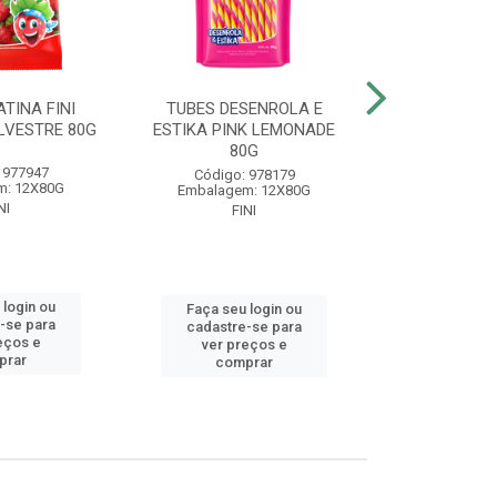
TINA FINI
TUBES DESENROLA E
BALA GELA
LVESTRE 80G
ESTIKA PINK LEMONADE
BANAN
80G
 977947
Código
Código: 978179
m: 12X80G
Embalagem
Embalagem: 12X80G
NI
FIN
FINI
 login ou
Faça seu 
Faça seu login ou
-se para
cadastre
cadastre-se para
eços e
ver pr
ver preços e
prar
comp
comprar