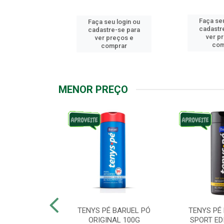
Faça seu
u login ou
Faça seu login ou
cadastr
e-se para
cadastre-se para
ver p
reços e
ver preços e
com
mprar
comprar
MENOR PREÇO
ARUEL PODPAH
TENYS PÉ BARUEL PÓ
TENYS PÉ
00G
ORIGINAL 100G
SPORT ED