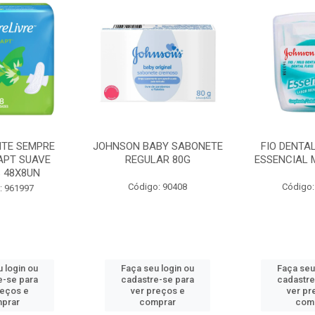
BY SABONETE
FIO DENTAL JOHNSON
HASTES F
AR 80G
ESSENCIAL MENTA 100M
COTONETE J
: 90408
Código: 965462
Código
 login ou
Faça seu login ou
Faça seu
e-se para
cadastre-se para
cadastre
reços e
ver preços e
ver pr
prar
comprar
com