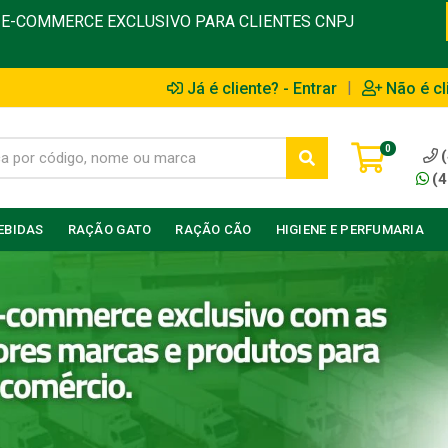
E-COMMERCE EXCLUSIVO PARA CLIENTES CNPJ
|
Já é cliente? - Entrar
Não é cl
0
(4
EBIDAS
RAÇÃO GATO
RAÇÃO CÃO
HIGIENE E PERFUMARIA