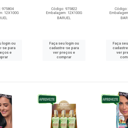
: 975804
Código: 975822
Código:
m: 12X100G
Embalagem: 12X100G
Embalagem
RUEL
BARUEL
BAR
 login ou
Faça seu login ou
Faça seu
e-se para
cadastre-se para
cadastre
reços e
ver preços e
ver pr
prar
comprar
com