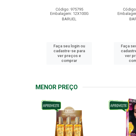
: 976158
Código: 975795
Código
m: 12X100G
Embalagem: 12X100G
Embalage
RUEL
BARUEL
BA
u login ou
Faça seu login ou
Faça seu
e-se para
cadastre-se para
cadastr
reços e
ver preços e
ver p
mprar
comprar
com
MENOR PREÇO