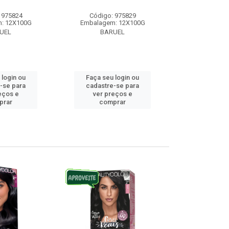
 975824
Código: 975829
Código:
: 12X100G
Embalagem: 12X100G
Embalagem
UEL
BARUEL
BAR
 login ou
Faça seu login ou
Faça seu 
-se para
cadastre-se para
cadastre
eços e
ver preços e
ver pr
prar
comprar
comp