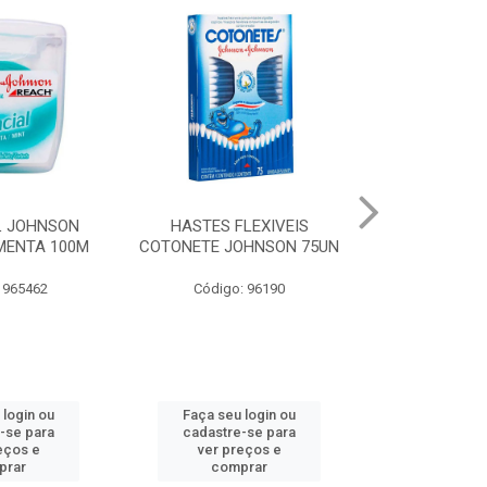
LEXIVEIS
CURAT BAND-AID
JOHNSON BA
OHNSON 75UN
TRANSPARENTE JOHNSON
REGULAR
10UN
: 96190
Código:
Código: 973066
 login ou
Faça seu login ou
Faça seu 
-se para
cadastre-se para
cadastre
eços e
ver preços e
ver pr
prar
comprar
comp