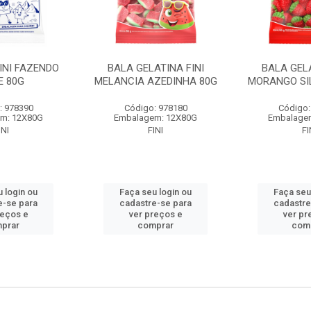
INI FAZENDO
BALA GELATINA FINI
BALA GELA
E 80G
MELANCIA AZEDINHA 80G
MORANGO SI
: 978390
Código: 978180
Código:
m: 12X80G
Embalagem: 12X80G
Embalage
INI
FINI
FI
 login ou
Faça seu login ou
Faça seu
e-se para
cadastre-se para
cadastre
reços e
ver preços e
ver pr
prar
comprar
com