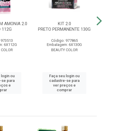
M AMONIA 2.0
KIT 2.0
BELA&COR 3.
 112G
PRETO PERMANENTE 130G
ESCURO 
 973513
Código: 977865
Código:
m: 6X112G
Embalagem: 6X130G
Embalagem:
 COLOR
BEAUTY COLOR
BEAUTY
 login ou
Faça seu login ou
Faça seu 
-se para
cadastre-se para
cadastre
eços e
ver preços e
ver pr
prar
comprar
comp