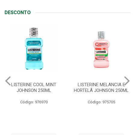
DESCONTO
T
LISTERINE MELANCIA E
ABSORVENTE SEMPR
HORTELÃ JOHNSON 250ML
LIVRE ADAPT SUAVE
C/ABAS 48X8UN
Código: 975705
Código: 961997