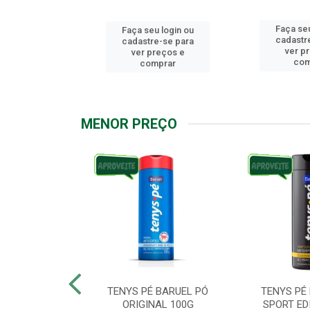
Faça seu
u login ou
Faça seu login ou
cadastr
e-se para
cadastre-se para
ver p
reços e
ver preços e
com
mprar
comprar
MENOR PREÇO
ARUEL PODPAH
TENYS PÉ BARUEL PÓ
TENYS PÉ
00G
ORIGINAL 100G
SPORT ED