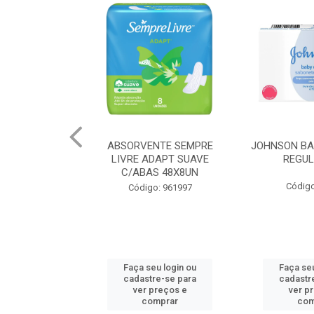
NTE SEMPRE
JOHNSON BABY SABONETE
FIO DENT
DAPT SUAVE
REGULAR 80G
ESSENCIAL
S 48X8UN
Código: 90408
Código
: 961997
u login ou
Faça seu login ou
Faça seu
e-se para
cadastre-se para
cadastr
reços e
ver preços e
ver p
mprar
comprar
com