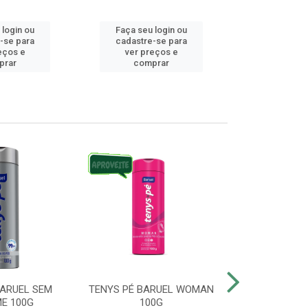
 login ou
Faça seu login ou
Faça seu 
-se para
cadastre-se para
cadastre
eços e
ver preços e
ver pr
prar
comprar
comp
BARUEL SEM
TENYS PÉ BARUEL WOMAN
TENYS PÉ BR
E 100G
100G
SATO 