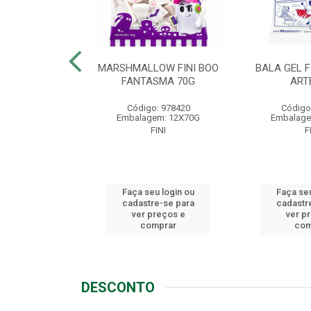
LLOW FINI
MARSHMALLOW FINI BOO
BALA GEL F
NGO 80G
FANTASMA 70G
ART
o: 1721
Código: 978420
Código
em: 12X80G
Embalagem: 12X70G
Embalage
FINI
FINI
F
u login ou
Faça seu login ou
Faça seu
e-se para
cadastre-se para
cadastr
reços e
ver preços e
ver p
mprar
comprar
com
DESCONTO