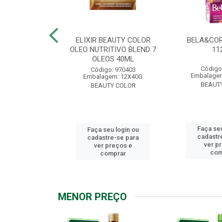
.7 CHOCOLATE
ELIXIR BEAUTY COLOR
BELA&COR
2,5G
OLEO NUTRITIVO BLEND 7
11
OLEOS 40ML
: 967928
Código
Código: 970403
m: 6X112,5G
Embalagem
Embalagem: 12X40G
Y COLOR
BEAUT
BEAUTY COLOR
u login ou
Faça seu
Faça seu login ou
e-se para
cadastr
cadastre-se para
reços e
ver p
ver preços e
mprar
com
comprar
MENOR PREÇO