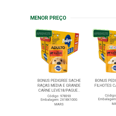
MENOR PREÇO
IGREE SACHE
BONUS PEDIGREE SACHE
BONUS PED
ÇAS PEQUENAS
RAÇAS MEDIA E GRANDE
FILHOTES C
VE18/PAG...
CARNE LEVE18/PAGUE...
Código
: 976572
Código: 978393
Embalagem
: 2X18X100G
Embalagem: 2X18X100G
M
ARS
MARS