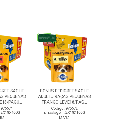
GREE SACHE
BONUS PEDIGREE SACHE
BONUS PEDI
AS PEQUENAS
ADULTO RAÇAS PEQUENAS
RAÇAS MEDI
18/PAGU...
FRANGO LEVE18/PAG...
CARNE LEVE1
 976571
Código: 976572
Código:
 2X18X100G
Embalagem: 2X18X100G
Embalagem:
RS
MARS
MA