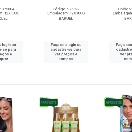
: 975804
Código: 975822
Código:
m: 12X100G
Embalagem: 12X100G
Embalagem
RUEL
BARUEL
BAR
 login ou
Faça seu login ou
Faça seu
e-se para
cadastre-se para
cadastre
reços e
ver preços e
ver pr
prar
comprar
com