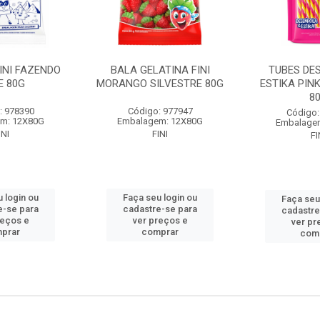
INI FAZENDO
BALA GELATINA FINI
TUBES DE
E 80G
MORANGO SILVESTRE 80G
ESTIKA PIN
8
: 978390
Código: 977947
Código:
m: 12X80G
Embalagem: 12X80G
Embalage
INI
FINI
FI
 login ou
Faça seu login ou
Faça seu
e-se para
cadastre-se para
cadastre
reços e
ver preços e
ver pr
prar
comprar
com