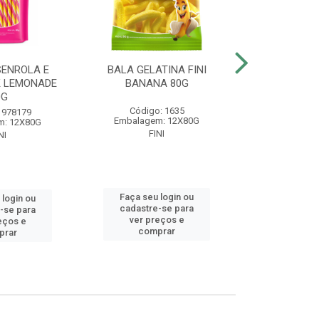
SENROLA E
BALA GELATINA FINI
BALA GELA
K LEMONADE
BANANA 80G
BEIJOS MO
0G
Código: 1635
Código
 978179
Embalagem: 12X80G
Embalagem
m: 12X80G
FINI
FIN
NI
Faça seu login ou
Faça seu 
 login ou
cadastre-se para
cadastre
-se para
ver preços e
ver pr
eços e
comprar
comp
prar