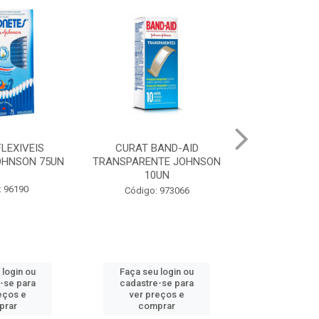
AND-AID
JOHNSON BABY SHAMPOO
JOHNSON BA
TE JOHNSON
REGULAR 200ML
KIDS CH
UN
PROLONGA
Código: 90528
 973066
Código:
 login ou
Faça seu login ou
Faça seu 
-se para
cadastre-se para
cadastre
eços e
ver preços e
ver pr
prar
comprar
comp