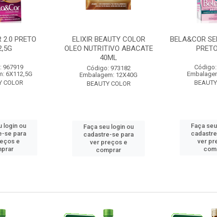
 2.0 PRETO
ELIXIR BEAUTY COLOR
BELA&COR SE
2,5G
OLEO NUTRITIVO ABACATE
PRETO
40ML
: 967919
Código:
Código: 973182
: 6X112,5G
Embalage
Embalagem: 12X40G
Y COLOR
BEAUTY
BEAUTY COLOR
 login ou
Faça seu
Faça seu login ou
e-se para
cadastre
cadastre-se para
reços e
ver pr
ver preços e
prar
com
comprar