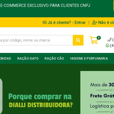
E-COMMERCE EXCLUSIVO PARA CLIENTES CNPJ
|
Já é cliente? - Entrar
Não é cl
0
(4
EBIDAS
RAÇÃO GATO
RAÇÃO CÃO
HIGIENE E PERFUMARIA