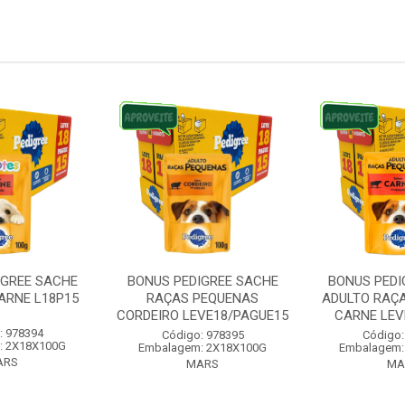
IGREE SACHE
BONUS PEDIGREE SACHE
BONUS PEDI
ARNE L18P15
RAÇAS PEQUENAS
ADULTO RAÇ
CORDEIRO LEVE18/PAGUE15
CARNE LEVE
: 978394
Código: 978395
Código:
: 2X18X100G
Embalagem: 2X18X100G
Embalagem:
ARS
MARS
MA