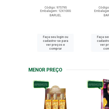
: 976158
Código: 975795
Código
m: 12X100G
Embalagem: 12X100G
Embalage
RUEL
BARUEL
BA
u login ou
Faça seu login ou
Faça seu
e-se para
cadastre-se para
cadastr
reços e
ver preços e
ver p
mprar
comprar
com
MENOR PREÇO