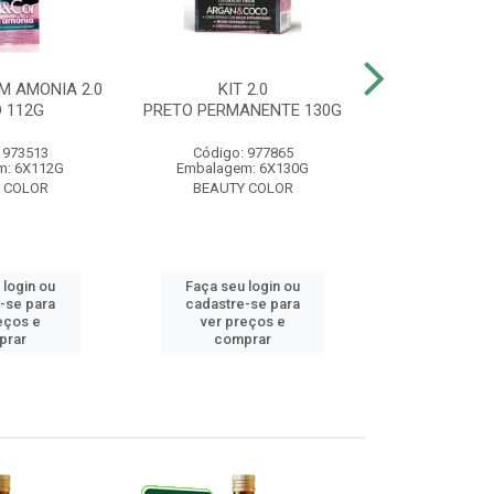
M AMONIA 2.0
KIT 2.0
BELA&COR 3.
 112G
PRETO PERMANENTE 130G
ESCURO 
 973513
Código: 977865
Código:
m: 6X112G
Embalagem: 6X130G
Embalagem:
 COLOR
BEAUTY COLOR
BEAUTY
 login ou
Faça seu login ou
Faça seu 
-se para
cadastre-se para
cadastre
eços e
ver preços e
ver pr
prar
comprar
comp