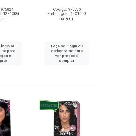
 975824
Código: 975830
Código:
: 12X100G
Embalagem: 12X100G
Embalagem
UEL
BARUEL
BAR
 login ou
Faça seu login ou
Faça seu 
-se para
cadastre-se para
cadastre
eços e
ver preços e
ver pr
prar
comprar
comp