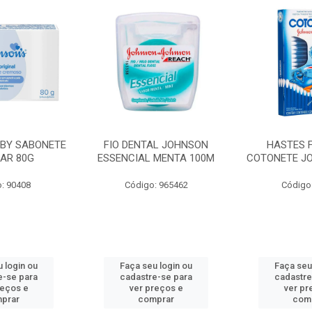
AL JOHNSON
HASTES FLEXIVEIS
CURAT B
 MENTA 100M
COTONETE JOHNSON 75UN
TRANSPAREN
10
: 965462
Código: 96190
Código:
 login ou
Faça seu login ou
Faça seu
e-se para
cadastre-se para
cadastre
reços e
ver preços e
ver pr
prar
comprar
com