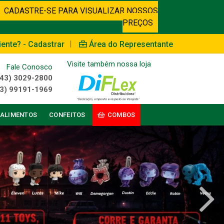
CADASTRE-SE PARA VISUALIZAR NOSSOS
PREÇOS
|
iente? - Cadastrar
Área do Representante
Visite também nossa loja
Fale Conosco
(43) 3029-2800
3) 99191-1969
ALIMENTOS
CONFEITOS
COMBOS