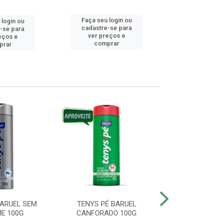
Faça seu login ou
 login ou
Faça seu 
cadastre-se para
-se para
cadastre
ver preços e
eços e
ver pr
comprar
prar
comp
BARUEL SEM
TENYS PÉ BARUEL
TENYS PÉ BA
E 100G
CANFORADO 100G
10