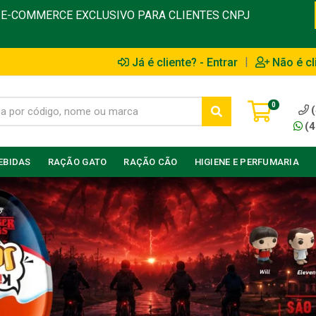
E-COMMERCE EXCLUSIVO PARA CLIENTES CNPJ
|
Já é cliente? - Entrar
Não é cl
0
(4
EBIDAS
RAÇÃO GATO
RAÇÃO CÃO
HIGIENE E PERFUMARIA