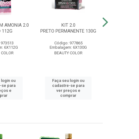
M AMONIA 2.0
KIT 2.0
BELA&COR 3.
 112G
PRETO PERMANENTE 130G
ESCURO 
 973513
Código: 977865
Código:
m: 6X112G
Embalagem: 6X130G
Embalagem:
 COLOR
BEAUTY COLOR
BEAUTY
 login ou
Faça seu login ou
Faça seu 
-se para
cadastre-se para
cadastre
eços e
ver preços e
ver pr
prar
comprar
comp