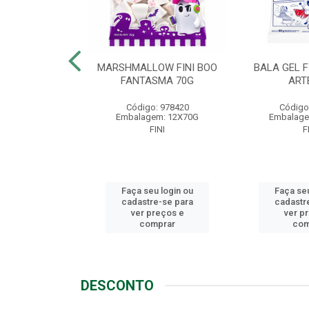
LLOW FINI
MARSHMALLOW FINI BOO
BALA GEL F
NGO 80G
FANTASMA 70G
ART
o: 1721
Código: 978420
Código
em: 12X80G
Embalagem: 12X70G
Embalage
FINI
FINI
F
u login ou
Faça seu login ou
Faça seu
e-se para
cadastre-se para
cadastr
reços e
ver preços e
ver p
mprar
comprar
com
DESCONTO