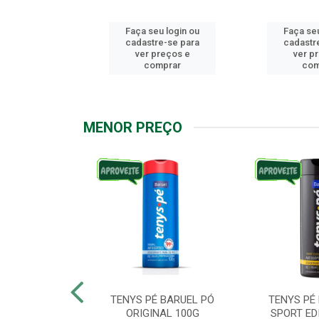
u login ou
Faça seu login ou
Faça seu
e-se para
cadastre-se para
cadastr
reços e
ver preços e
ver p
mprar
comprar
com
MENOR PREÇO
ARUEL PODPAH
TENYS PÉ BARUEL PÓ
TENYS PÉ
00G
ORIGINAL 100G
SPORT ED