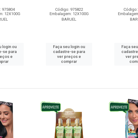
: 975804
Código: 975822
Código:
m: 12X100G
Embalagem: 12X100G
Embalagem
RUEL
BARUEL
BAR
 login ou
Faça seu login ou
Faça seu
e-se para
cadastre-se para
cadastre
reços e
ver preços e
ver pr
prar
comprar
com