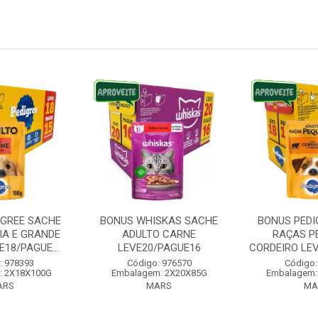
IGREE SACHE
BONUS WHISKAS SACHE
BONUS PEDI
IA E GRANDE
ADULTO CARNE
RAÇAS P
18/PAGUE...
LEVE20/PAGUE16
CORDEIRO LE
: 978393
Código: 976570
Código:
: 2X18X100G
Embalagem: 2X20X85G
Embalagem:
ARS
MARS
MA