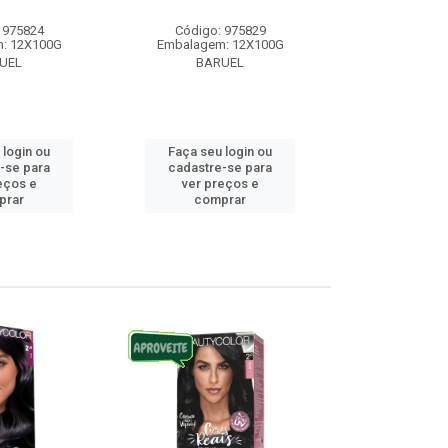
 975824
Código: 975829
Código:
: 12X100G
Embalagem: 12X100G
Embalagem
UEL
BARUEL
BAR
 login ou
Faça seu login ou
Faça seu 
-se para
cadastre-se para
cadastre
eços e
ver preços e
ver pr
prar
comprar
comp