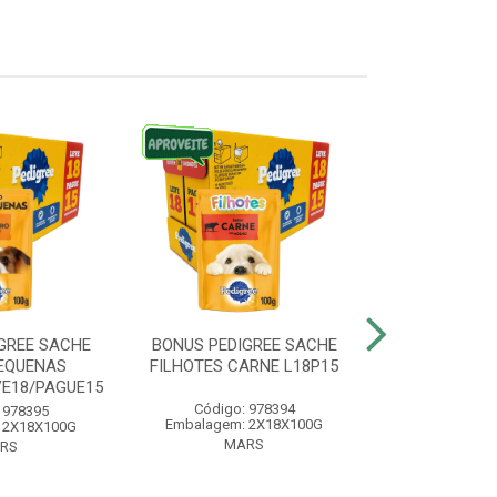
GREE SACHE
BONUS PEDIGREE SACHE
BONUS WHIS
EQUENAS
FILHOTES CARNE L18P15
ADULTO
VE18/PAGUE15
LEVE20/
Código: 978394
 978395
Código:
Embalagem: 2X18X100G
 2X18X100G
Embalagem:
MARS
RS
MA