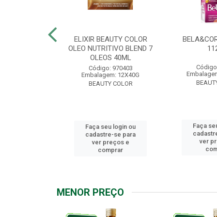
.7 CHOCOLATE
ELIXIR BEAUTY COLOR
BELA&COR
2,5G
OLEO NUTRITIVO BLEND 7
11
OLEOS 40ML
: 967928
Código
Código: 970403
m: 6X112,5G
Embalagem
Embalagem: 12X40G
Y COLOR
BEAUT
BEAUTY COLOR
u login ou
Faça seu
Faça seu login ou
e-se para
cadastr
cadastre-se para
reços e
ver p
ver preços e
mprar
com
comprar
MENOR PREÇO