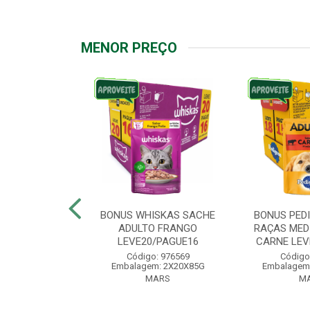
MENOR PREÇO
IGREE SACHE
BONUS WHISKAS SACHE
BONUS PED
ÇAS PEQUENAS
ADULTO FRANGO
RAÇAS MED
VE18/PAG...
LEVE20/PAGUE16
CARNE LEVE
: 976572
Código: 976569
Código
: 2X18X100G
Embalagem: 2X20X85G
Embalagem
ARS
MARS
M