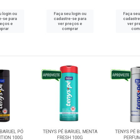
 login ou
Faça seu login ou
Faça seu
e-se para
cadastre-se para
cadastre
reços e
ver preços e
ver pr
prar
comprar
com
 BARUEL PÓ
TENYS PÉ BARUEL MENTA
TENYS PÉ 
ITION 100G
FRESH 100G
PERFUM