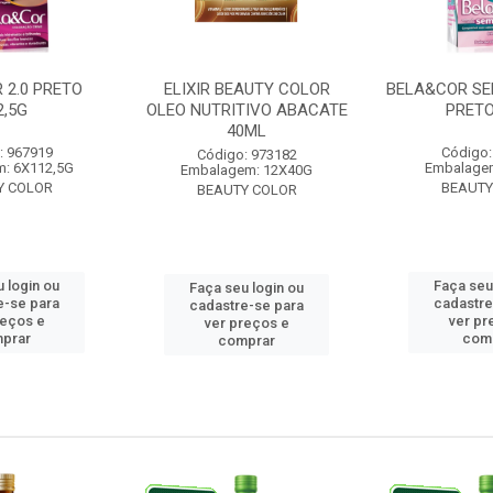
 2.0 PRETO
ELIXIR BEAUTY COLOR
BELA&COR SE
2,5G
OLEO NUTRITIVO ABACATE
PRETO
40ML
: 967919
Código:
Código: 973182
: 6X112,5G
Embalage
Embalagem: 12X40G
Y COLOR
BEAUTY
BEAUTY COLOR
 login ou
Faça seu
Faça seu login ou
e-se para
cadastre
cadastre-se para
reços e
ver pr
ver preços e
prar
com
comprar