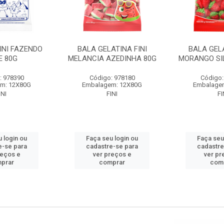
INI FAZENDO
BALA GELATINA FINI
BALA GELA
E 80G
MELANCIA AZEDINHA 80G
MORANGO SI
: 978390
Código: 978180
Código:
m: 12X80G
Embalagem: 12X80G
Embalage
INI
FINI
FI
 login ou
Faça seu login ou
Faça seu
e-se para
cadastre-se para
cadastre
reços e
ver preços e
ver pr
prar
comprar
com