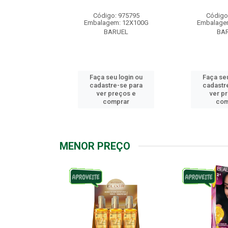
: 976158
Código: 975795
Código
m: 12X100G
Embalagem: 12X100G
Embalage
RUEL
BARUEL
BA
u login ou
Faça seu login ou
Faça seu
e-se para
cadastre-se para
cadastr
reços e
ver preços e
ver p
mprar
comprar
com
MENOR PREÇO