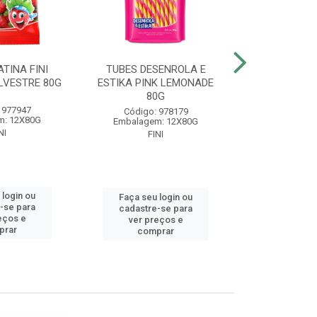
TINA FINI
TUBES DESENROLA E
BALA GELA
LVESTRE 80G
ESTIKA PINK LEMONADE
BANAN
80G
 977947
Código
Código: 978179
m: 12X80G
Embalagem
Embalagem: 12X80G
NI
FIN
FINI
 login ou
Faça seu 
Faça seu login ou
-se para
cadastre
cadastre-se para
eços e
ver pr
ver preços e
prar
comp
comprar