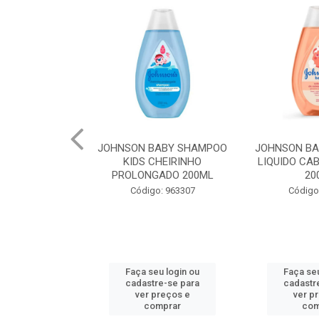
ON BABY SHAMPOO
JOHNSON BABY SABONETE
CAREFR
IDS CHEIRINHO
LIQUIDO CABEÇA AOS PÉS
PREFU
LONGADO 200ML
200ML
Código: 963307
Código: 978035
aça seu login ou
Faça seu login ou
Fa
adastre-se para
cadastre-se para
ca
ver preços e
ver preços e
comprar
comprar