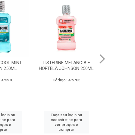
RINE MELANCIA E
ABSORVENTE SEMPRE
JOHNSO
Ã JOHNSON 250ML
LIVRE ADAPT SUAVE
R
C/ABAS 48X8UN
ódigo: 975705
C
Código: 961997
ça seu login ou
Faça seu login ou
Faç
dastre-se para
cadastre-se para
cad
ver preços e
ver preços e
v
comprar
comprar