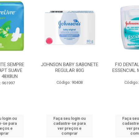
BY SABONETE
FIO DENTAL JOHNSON
HASTES F
AR 80G
ESSENCIAL MENTA 100M
COTONETE J
: 90408
Código: 965462
Código
 login ou
Faça seu login ou
Faça seu
e-se para
cadastre-se para
cadastre
reços e
ver preços e
ver pr
prar
comprar
com