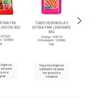
TINA FINI
TUBES DESENROLA E
BALA GELA
LVESTRE 80G
ESTIKA PINK LEMONADE
BANAN
80G
 977947
Código
Código: 978179
m: 12X80G
Embalagem
Embalagem: 12X80G
NI
FIN
FINI
 login ou
Faça seu 
Faça seu login ou
-se para
cadastre
cadastre-se para
eços e
ver pr
ver preços e
prar
comp
comprar