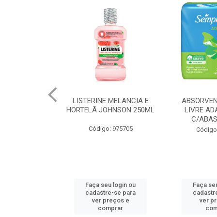
 MELANCIA E
ABSORVENTE SEMPRE
JOHNSON BA
OHNSON 250ML
LIVRE ADAPT SUAVE
REGUL
C/ABAS 48X8UN
: 975705
Código
Código: 961997
u login ou
Faça seu login ou
Faça seu
e-se para
cadastre-se para
cadastr
reços e
ver preços e
ver p
mprar
comprar
com