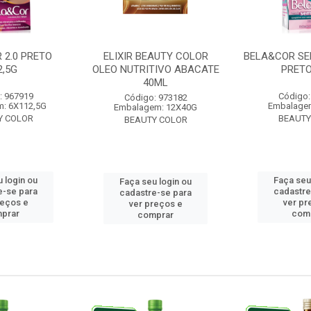
 2.0 PRETO
ELIXIR BEAUTY COLOR
BELA&COR SE
2,5G
OLEO NUTRITIVO ABACATE
PRETO
40ML
: 967919
Código:
Código: 973182
: 6X112,5G
Embalage
Embalagem: 12X40G
Y COLOR
BEAUTY
BEAUTY COLOR
 login ou
Faça seu
Faça seu login ou
e-se para
cadastre
cadastre-se para
reços e
ver pr
ver preços e
prar
com
comprar