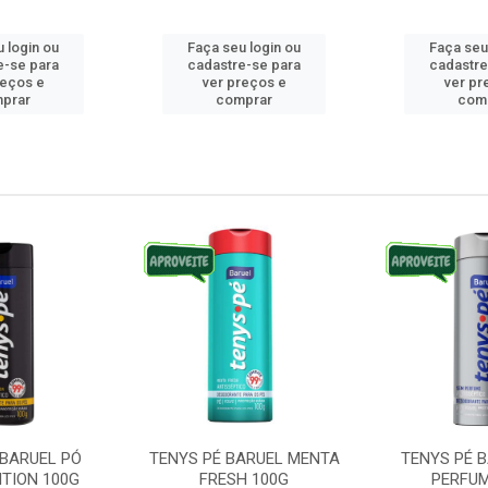
 login ou
Faça seu login ou
Faça seu
e-se para
cadastre-se para
cadastre
reços e
ver preços e
ver pr
prar
comprar
com
 BARUEL PÓ
TENYS PÉ BARUEL MENTA
TENYS PÉ 
ITION 100G
FRESH 100G
PERFUM