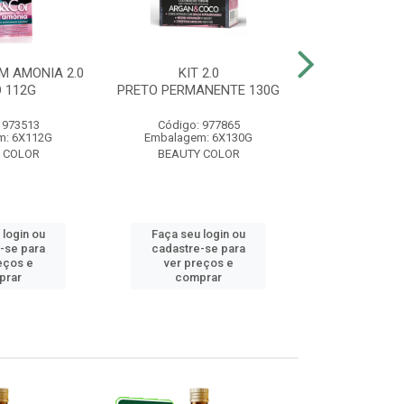
M AMONIA 2.0
KIT 2.0
BELA&COR 3.
 112G
PRETO PERMANENTE 130G
ESCURO 
 973513
Código: 977865
Código:
m: 6X112G
Embalagem: 6X130G
Embalagem:
 COLOR
BEAUTY COLOR
BEAUTY
 login ou
Faça seu login ou
Faça seu 
-se para
cadastre-se para
cadastre
eços e
ver preços e
ver pr
prar
comprar
comp