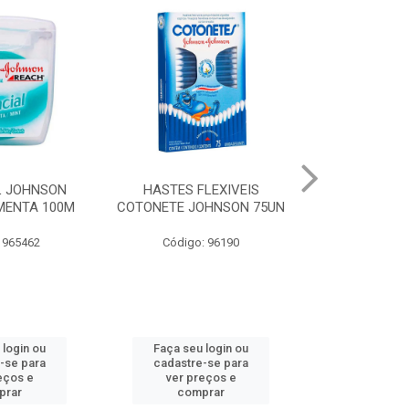
LEXIVEIS
CURAT BAND-AID
JOHNSON BA
OHNSON 75UN
TRANSPARENTE JOHNSON
REGULAR
10UN
: 96190
Código:
Código: 973066
 login ou
Faça seu login ou
Faça seu 
-se para
cadastre-se para
cadastre
eços e
ver preços e
ver pr
prar
comprar
comp