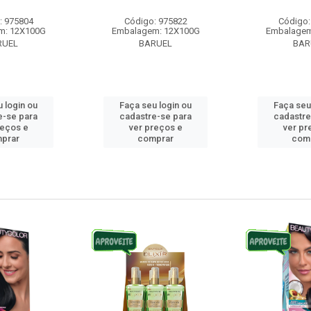
: 975804
Código: 975822
Código:
m: 12X100G
Embalagem: 12X100G
Embalagem
RUEL
BARUEL
BAR
 login ou
Faça seu login ou
Faça seu
e-se para
cadastre-se para
cadastre
reços e
ver preços e
ver pr
prar
comprar
com