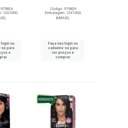
 975824
Código: 975829
Código:
: 12X100G
Embalagem: 12X100G
Embalagem
UEL
BARUEL
BAR
 login ou
Faça seu login ou
Faça seu 
-se para
cadastre-se para
cadastre
eços e
ver preços e
ver pr
prar
comprar
comp