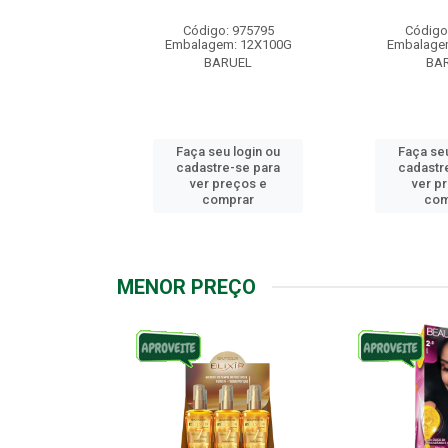
: 976158
Código: 975795
Código
m: 12X100G
Embalagem: 12X100G
Embalage
RUEL
BARUEL
BA
u login ou
Faça seu login ou
Faça seu
e-se para
cadastre-se para
cadastr
reços e
ver preços e
ver p
mprar
comprar
com
MENOR PREÇO