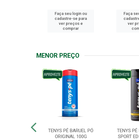
u login ou
Faça seu login ou
Faça seu
e-se para
cadastre-se para
cadastr
reços e
ver preços e
ver p
mprar
comprar
com
MENOR PREÇO
ARUEL PODPAH
TENYS PÉ BARUEL PÓ
TENYS PÉ
00G
ORIGINAL 100G
SPORT ED