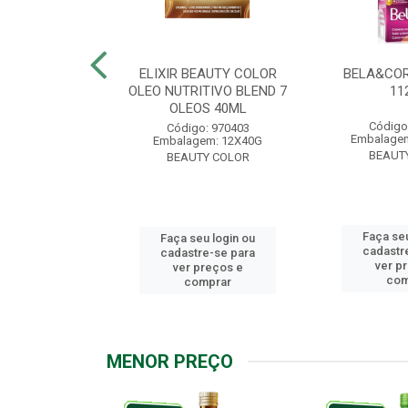
.7 CHOCOLATE
ELIXIR BEAUTY COLOR
BELA&COR
2,5G
OLEO NUTRITIVO BLEND 7
11
OLEOS 40ML
: 967928
Código
Código: 970403
m: 6X112,5G
Embalagem
Embalagem: 12X40G
Y COLOR
BEAUT
BEAUTY COLOR
u login ou
Faça seu
Faça seu login ou
e-se para
cadastr
cadastre-se para
reços e
ver p
ver preços e
mprar
com
comprar
MENOR PREÇO