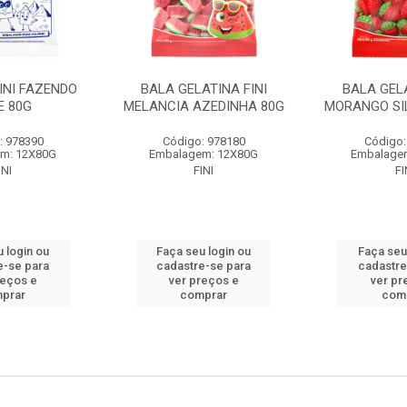
INI FAZENDO
BALA GELATINA FINI
BALA GELA
E 80G
MELANCIA AZEDINHA 80G
MORANGO SI
: 978390
Código: 978180
Código:
m: 12X80G
Embalagem: 12X80G
Embalage
INI
FINI
FI
 login ou
Faça seu login ou
Faça seu
e-se para
cadastre-se para
cadastre
reços e
ver preços e
ver pr
prar
comprar
com