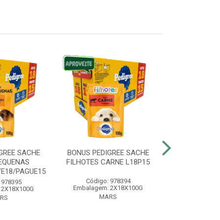
GREE SACHE
BONUS PEDIGREE SACHE
BONUS WHIS
EQUENAS
FILHOTES CARNE L18P15
ADULTO
VE18/PAGUE15
LEVE20/
Código: 978394
 978395
Código:
Embalagem: 2X18X100G
 2X18X100G
Embalagem:
MARS
RS
MA