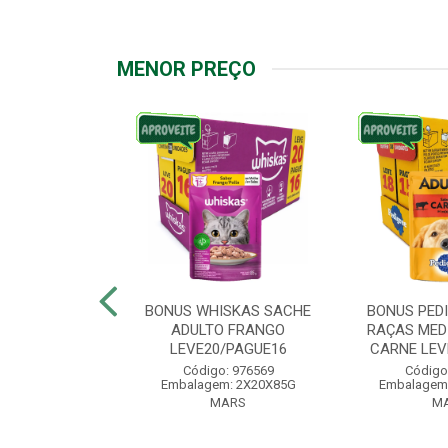
MENOR PREÇO
IGREE SACHE
BONUS WHISKAS SACHE
BONUS PED
ÇAS PEQUENAS
ADULTO FRANGO
RAÇAS MED
VE18/PAG...
LEVE20/PAGUE16
CARNE LEVE
: 976572
Código: 976569
Código
: 2X18X100G
Embalagem: 2X20X85G
Embalagem
ARS
MARS
M