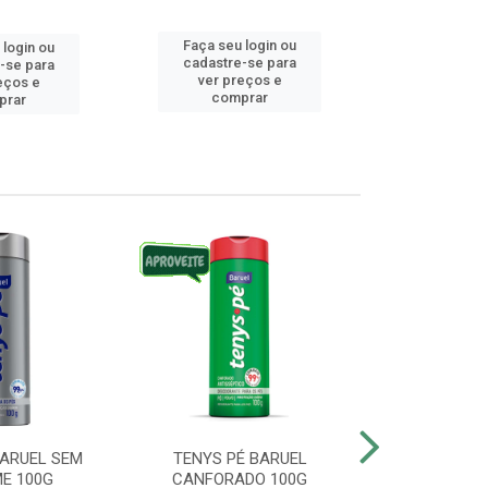
Faça seu login ou
 login ou
Faça seu 
cadastre-se para
-se para
cadastre
ver preços e
eços e
ver pr
comprar
prar
comp
BARUEL SEM
TENYS PÉ BARUEL
TENYS PÉ BA
E 100G
CANFORADO 100G
10