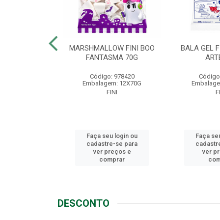
LLOW FINI
MARSHMALLOW FINI BOO
BALA GEL F
NGO 80G
FANTASMA 70G
ART
o: 1721
Código: 978420
Código
em: 12X80G
Embalagem: 12X70G
Embalage
FINI
FINI
F
u login ou
Faça seu login ou
Faça seu
e-se para
cadastre-se para
cadastr
reços e
ver preços e
ver p
mprar
comprar
com
DESCONTO