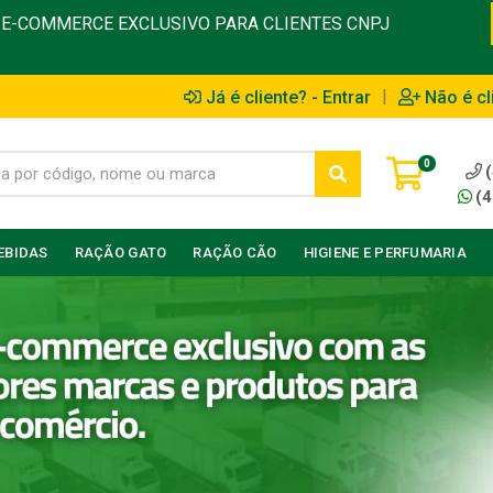
E-COMMERCE EXCLUSIVO PARA CLIENTES CNPJ
|
Já é cliente? - Entrar
Não é cl
0
(4
EBIDAS
RAÇÃO GATO
RAÇÃO CÃO
HIGIENE E PERFUMARIA