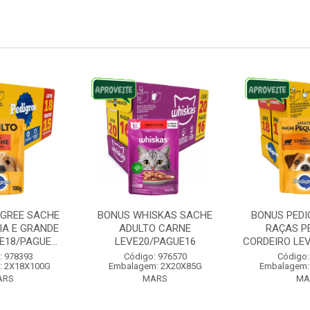
IGREE SACHE
BONUS WHISKAS SACHE
BONUS PEDI
IA E GRANDE
ADULTO CARNE
RAÇAS P
18/PAGUE...
LEVE20/PAGUE16
CORDEIRO LE
: 978393
Código: 976570
Código:
: 2X18X100G
Embalagem: 2X20X85G
Embalagem:
ARS
MARS
MA