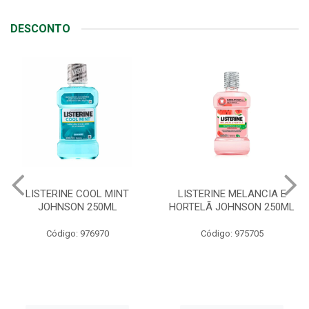
DESCONTO
OOL MINT
LISTERINE MELANCIA E
ABSORVENTE
250ML
HORTELÃ JOHNSON 250ML
LIVRE ADAP
C/ABAS 4
76970
Código: 975705
Código: 9