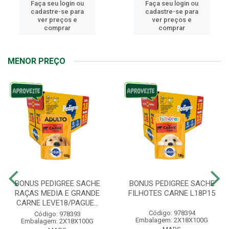
gin ou
Faça seu login ou
Faça seu lo
e para
cadastre-se para
cadastre-s
os e
ver preços e
ver preç
ar
comprar
compr
MENOR PREÇO
BONUS PEDIGREE SACHE
BONUS PEDIGREE SACHE
RAÇAS MEDIA E GRANDE
FILHOTES CARNE L18P15
CARNE LEVE18/PAGUE...
Código: 978394
Código: 978393
Embalagem: 2X18X100G
Embalagem: 2X18X100G