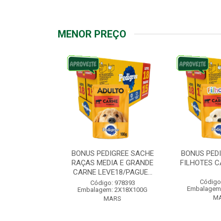
MENOR PREÇO
IGREE SACHE
BONUS PEDIGREE SACHE
BONUS PED
ÇAS PEQUENAS
RAÇAS MEDIA E GRANDE
FILHOTES C
VE18/PAG...
CARNE LEVE18/PAGUE...
Código
: 976572
Código: 978393
Embalagem
: 2X18X100G
Embalagem: 2X18X100G
M
ARS
MARS