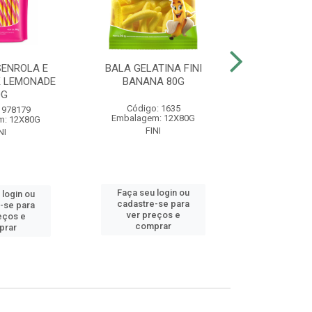
SENROLA E
BALA GELATINA FINI
BALA GELA
K LEMONADE
BANANA 80G
BEIJOS MO
0G
Código: 1635
Código
 978179
Embalagem: 12X80G
Embalagem
m: 12X80G
FINI
FIN
NI
Faça seu login ou
Faça seu 
 login ou
cadastre-se para
cadastre
-se para
ver preços e
ver pr
eços e
comprar
comp
prar