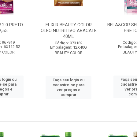
 2.0 PRETO
ELIXIR BEAUTY COLOR
BELA&COR SE
2,5G
OLEO NUTRITIVO ABACATE
PRETO
40ML
: 967919
Código:
Código: 973182
: 6X112,5G
Embalage
Embalagem: 12X40G
Y COLOR
BEAUTY
BEAUTY COLOR
 login ou
Faça seu
Faça seu login ou
e-se para
cadastre
cadastre-se para
reços e
ver pr
ver preços e
prar
com
comprar