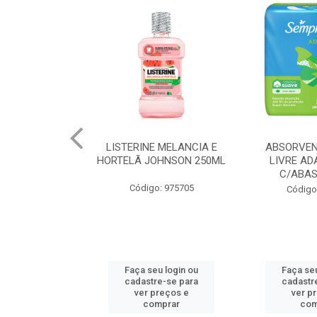
 MELANCIA E
ABSORVENTE SEMPRE
JOHNSON BA
OHNSON 250ML
LIVRE ADAPT SUAVE
REGUL
C/ABAS 48X8UN
: 975705
Código
Código: 961997
u login ou
Faça seu login ou
Faça seu
e-se para
cadastre-se para
cadastr
reços e
ver preços e
ver p
mprar
comprar
com