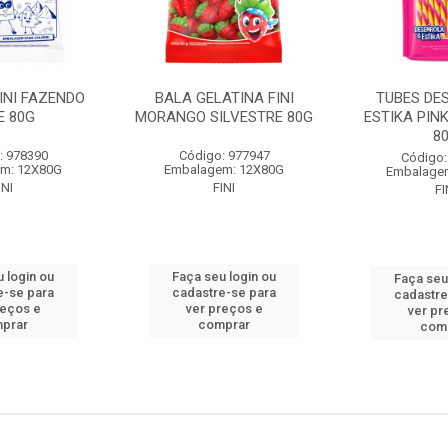
INI FAZENDO
BALA GELATINA FINI
TUBES DE
E 80G
MORANGO SILVESTRE 80G
ESTIKA PIN
8
: 978390
Código: 977947
Código:
m: 12X80G
Embalagem: 12X80G
Embalage
INI
FINI
FI
 login ou
Faça seu login ou
Faça seu
e-se para
cadastre-se para
cadastre
reços e
ver preços e
ver pr
prar
comprar
com