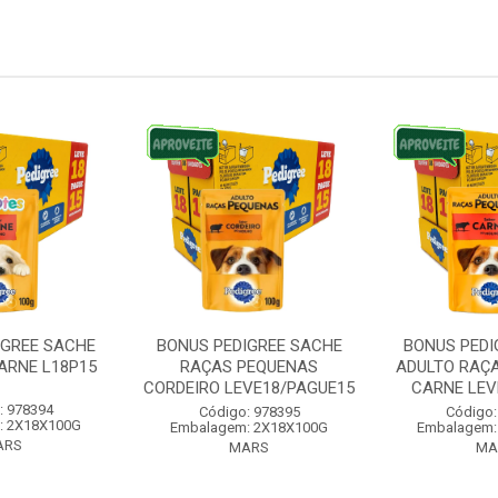
IGREE SACHE
BONUS PEDIGREE SACHE
BONUS PEDI
ARNE L18P15
RAÇAS PEQUENAS
ADULTO RAÇ
CORDEIRO LEVE18/PAGUE15
CARNE LEVE
: 978394
Código: 978395
Código:
: 2X18X100G
Embalagem: 2X18X100G
Embalagem:
ARS
MARS
MA