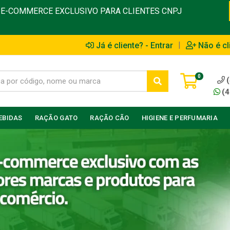
E-COMMERCE EXCLUSIVO PARA CLIENTES CNPJ
|
Já é cliente? - Entrar
Não é cl
0
(4
EBIDAS
RAÇÃO GATO
RAÇÃO CÃO
HIGIENE E PERFUMARIA