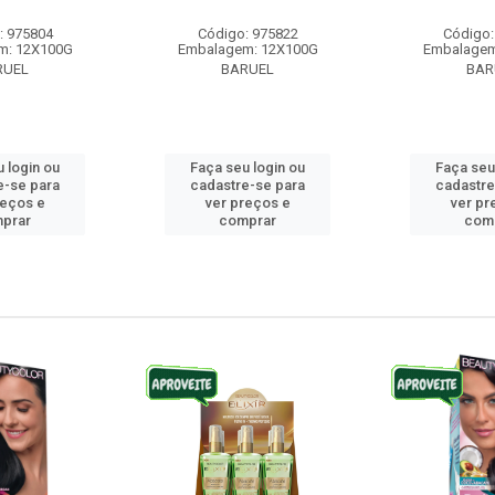
: 975804
Código: 975822
Código:
m: 12X100G
Embalagem: 12X100G
Embalagem
RUEL
BARUEL
BAR
 login ou
Faça seu login ou
Faça seu
e-se para
cadastre-se para
cadastre
reços e
ver preços e
ver pr
prar
comprar
com