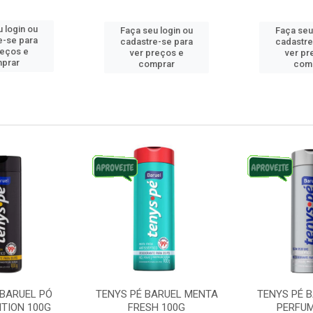
 login ou
Faça seu login ou
Faça seu
e-se para
cadastre-se para
cadastre
reços e
ver preços e
ver pr
prar
comprar
com
 BARUEL PÓ
TENYS PÉ BARUEL MENTA
TENYS PÉ 
ITION 100G
FRESH 100G
PERFUM