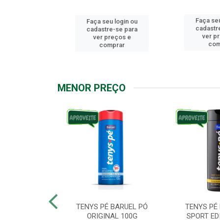
Faça seu
u login ou
Faça seu login ou
cadastr
e-se para
cadastre-se para
ver p
reços e
ver preços e
com
mprar
comprar
MENOR PREÇO
ARUEL PODPAH
TENYS PÉ BARUEL PÓ
TENYS PÉ
00G
ORIGINAL 100G
SPORT ED