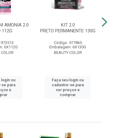
M AMONIA 2.0
KIT 2.0
BELA&COR 3.
 112G
PRETO PERMANENTE 130G
ESCURO 
 973513
Código: 977865
Código:
m: 6X112G
Embalagem: 6X130G
Embalagem:
 COLOR
BEAUTY COLOR
BEAUTY
 login ou
Faça seu login ou
Faça seu 
-se para
cadastre-se para
cadastre
eços e
ver preços e
ver pr
prar
comprar
comp