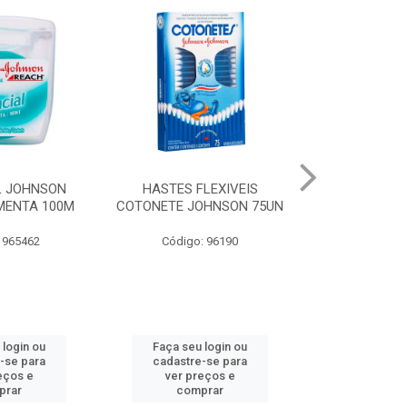
LEXIVEIS
CURAT BAND-AID
JOHNSON BA
OHNSON 75UN
TRANSPARENTE JOHNSON
REGULAR
10UN
: 96190
Código:
Código: 973066
 login ou
Faça seu login ou
Faça seu 
-se para
cadastre-se para
cadastre
eços e
ver preços e
ver pr
prar
comprar
comp