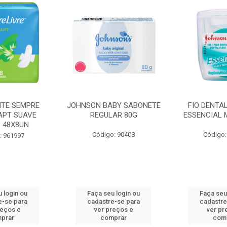
BY SABONETE
FIO DENTAL JOHNSON
HASTES F
AR 80G
ESSENCIAL MENTA 100M
COTONETE J
: 90408
Código: 965462
Código
 login ou
Faça seu login ou
Faça seu
e-se para
cadastre-se para
cadastre
reços e
ver preços e
ver pr
prar
comprar
com