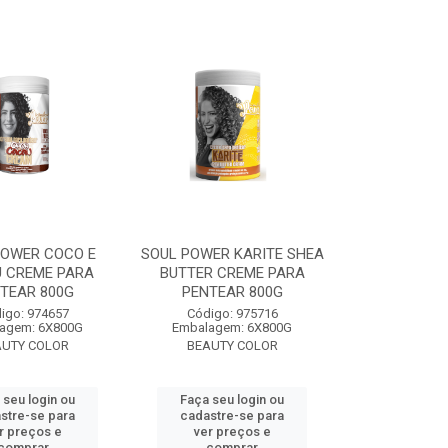
POWER COCO E
SOUL POWER KARITE SHEA
 CREME PARA
BUTTER CREME PARA
TEAR 800G
PENTEAR 800G
igo: 974657
Código: 975716
agem: 6X800G
Embalagem: 6X800G
AUTY COLOR
BEAUTY COLOR
 seu login ou
Faça seu login ou
stre-se para
cadastre-se para
r preços e
ver preços e
comprar
comprar