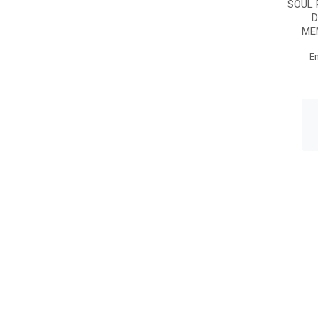
SOUL 
D
ME
E