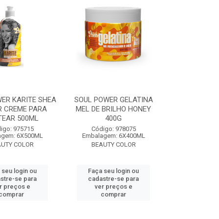
ER KARITE SHEA
SOUL POWER GELATINA
R CREME PARA
MEL DE BRILHO HONEY
TEAR 500ML
400G
igo: 975715
Código: 978075
agem: 6X500ML
Embalagem: 6X400ML
AUTY COLOR
BEAUTY COLOR
 seu login ou
Faça seu login ou
stre-se para
cadastre-se para
r preços e
ver preços e
comprar
comprar