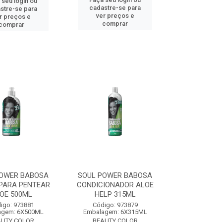
 seu login ou
cadastre-se para
stre-se para
ver preços e
r preços e
comprar
comprar
POWER BABOSA
SOUL POWER BABOSA
PARA PENTEAR
CONDICIONADOR ALOE
OE 500ML
HELP 315ML
igo: 973881
Código: 973879
agem: 6X500ML
Embalagem: 6X315ML
AUTY COLOR
BEAUTY COLOR