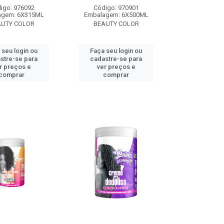
igo: 976092
Código: 970901
agem: 6X315ML
Embalagem: 6X500ML
AUTY COLOR
BEAUTY COLOR
 seu login ou
Faça seu login ou
stre-se para
cadastre-se para
r preços e
ver preços e
comprar
comprar