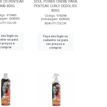
R CR PENTEAR
SOUL POWER CREME PARA
OMB 800G
PENTEAR CURLY DEDOLISS
800G
igo: 973885
Código: 976098
agem: 6X800G
Embalagem: 6X800G
AUTY COLOR
BEAUTY COLOR
 seu login ou
Faça seu login ou
stre-se para
cadastre-se para
r preços e
ver preços e
comprar
comprar