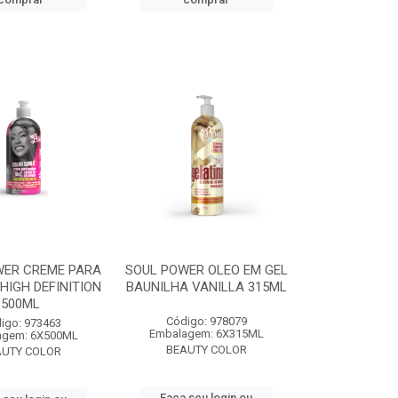
WER CREME PARA
SOUL POWER OLEO EM GEL
HIGH DEFINITION
BAUNILHA VANILLA 315ML
500ML
Código: 978079
igo: 973463
Embalagem: 6X315ML
agem: 6X500ML
BEAUTY COLOR
AUTY COLOR
Faça seu login ou