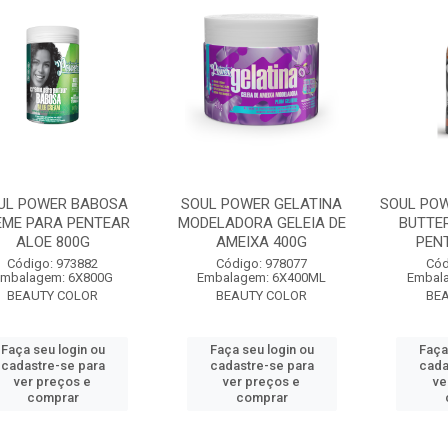
UL POWER BABOSA
SOUL POWER GELATINA
SOUL POW
EME PARA PENTEAR
MODELADORA GELEIA DE
BUTTE
ALOE 800G
AMEIXA 400G
PEN
Código: 973882
Código: 978077
Cód
mbalagem: 6X800G
Embalagem: 6X400ML
Embal
BEAUTY COLOR
BEAUTY COLOR
BE
Faça seu login ou
Faça seu login ou
Faça
cadastre-se para
cadastre-se para
cada
ver preços e
ver preços e
ve
comprar
comprar