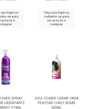
 seu login ou
Faça seu login ou
stre-se para
cadastre-se para
r preços e
ver preços e
comprar
comprar
POWER SPRAY
SOUL POWER CREME PARA
OR HIDRATANTE
PENTEAR CURLY BOMB
UMADO 315ML
500ML