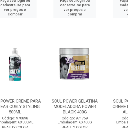
Faça seu login ou
Faça seu login ou
Faça
cadastre-se para
cadastre-se para
cada
ver preços e
ver preços e
ve
comprar
comprar
 POWER CREME PARA
SOUL POWER GELATINA
SOUL 
EAR CURLY STYLING
MODELADORA POWER
CREME 
500ML
BLACK 400G
AL
Código: 970898
Código: 971769
Cód
mbalagem: 6X500ML
Embalagem: 6X400G
Embal
BEAUTY COLOR
BEAUTY COLOR
BE