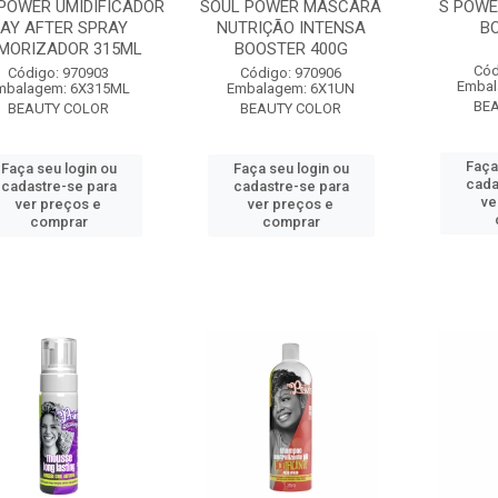
POWER UMIDIFICADOR
SOUL POWER MASCARA
S POWE
AY AFTER SPRAY
NUTRIÇÃO INTENSA
B
MORIZADOR 315ML
BOOSTER 400G
Cód
Código: 970903
Código: 970906
Embal
mbalagem: 6X315ML
Embalagem: 6X1UN
BE
BEAUTY COLOR
BEAUTY COLOR
Faça
Faça seu login ou
Faça seu login ou
cada
cadastre-se para
cadastre-se para
ve
ver preços e
ver preços e
comprar
comprar