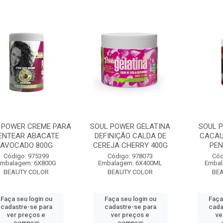
 POWER CREME PARA
SOUL POWER GELATINA
SOUL 
ENTEAR ABACATE
DEFINIÇÃO CALDA DE
CACAU
AVOCADO 800G
CEREJA CHERRY 400G
PEN
Código: 975399
Código: 978073
Cód
mbalagem: 6X800G
Embalagem: 6X400ML
Embal
BEAUTY COLOR
BEAUTY COLOR
BE
Faça seu login ou
Faça seu login ou
Faça
cadastre-se para
cadastre-se para
cada
ver preços e
ver preços e
ve
comprar
comprar