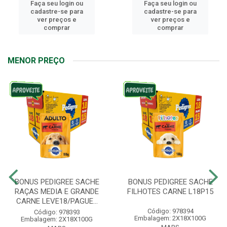
aça seu login ou
Faça seu login ou
F
cadastre-se para
cadastre-se para
ver preços e
ver preços e
comprar
comprar
MENOR PREÇO
BONUS PEDIGREE SACHE
BONUS PEDIGREE SACHE
RAÇAS MEDIA E GRANDE
FILHOTES CARNE L18P15
CARNE LEVE18/PAGUE...
Código: 978394
Código: 978393
Embalagem: 2X18X100G
Embalagem: 2X18X100G