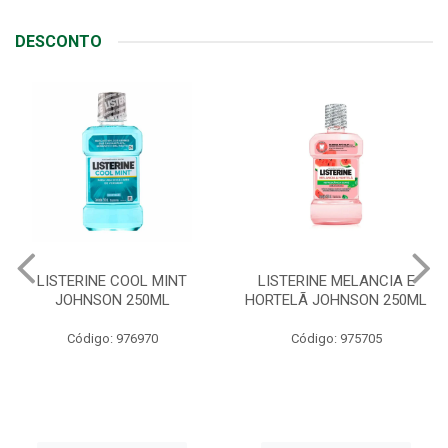
DESCONTO
TERINE COOL MINT
LISTERINE MELANCIA E
ABS
OHNSON 250ML
HORTELÃ JOHNSON 250ML
LI
C
Código: 976970
Código: 975705