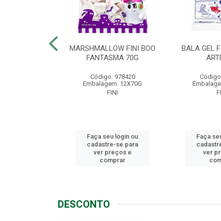
LLOW FINI
MARSHMALLOW FINI BOO
BALA GEL F
NGO 80G
FANTASMA 70G
ART
o: 1721
Código: 978420
Código
em: 12X80G
Embalagem: 12X70G
Embalage
FINI
FINI
F
u login ou
Faça seu login ou
Faça seu
e-se para
cadastre-se para
cadastr
reços e
ver preços e
ver p
mprar
comprar
com
DESCONTO