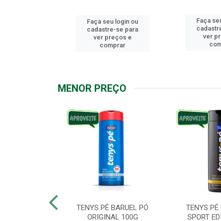
Faça seu
u login ou
Faça seu login ou
cadastr
e-se para
cadastre-se para
ver p
reços e
ver preços e
com
mprar
comprar
MENOR PREÇO
ARUEL PODPAH
TENYS PÉ BARUEL PÓ
TENYS PÉ
00G
ORIGINAL 100G
SPORT ED