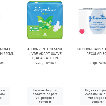
TE SEMPRE
JOHNSON BABY SABONETE
FIO DENTA
APT SUAVE
REGULAR 80G
ESSENCIAL 
 48X8UN
Código: 90408
Código:
: 961997
 login ou
Faça seu login ou
Faça seu
e-se para
cadastre-se para
cadastre
reços e
ver preços e
ver pr
prar
comprar
com