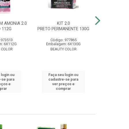
M AMONIA 2.0
KIT 2.0
BELA&COR 3.
 112G
PRETO PERMANENTE 130G
ESCURO 
 973513
Código: 977865
Código:
m: 6X112G
Embalagem: 6X130G
Embalagem:
 COLOR
BEAUTY COLOR
BEAUTY
 login ou
Faça seu login ou
Faça seu 
-se para
cadastre-se para
cadastre
eços e
ver preços e
ver pr
prar
comprar
comp