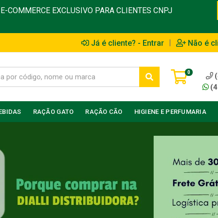
E-COMMERCE EXCLUSIVO PARA CLIENTES CNPJ
|
Já é cliente? - Entrar
Não é cl
0
(4
EBIDAS
RAÇÃO GATO
RAÇÃO CÃO
HIGIENE E PERFUMARIA