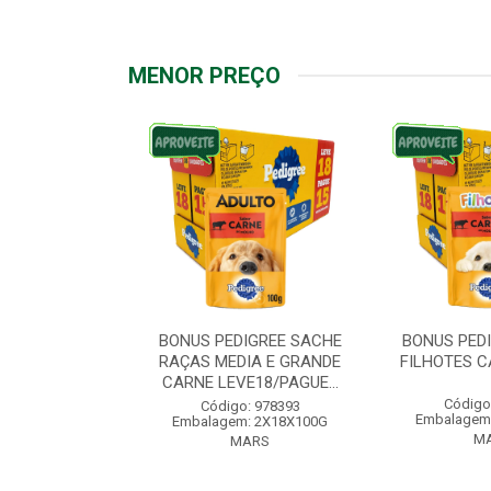
MENOR PREÇO
IGREE SACHE
BONUS PEDIGREE SACHE
BONUS PED
ÇAS PEQUENAS
RAÇAS MEDIA E GRANDE
FILHOTES C
VE18/PAG...
CARNE LEVE18/PAGUE...
Código
: 976572
Código: 978393
Embalagem
: 2X18X100G
Embalagem: 2X18X100G
M
ARS
MARS