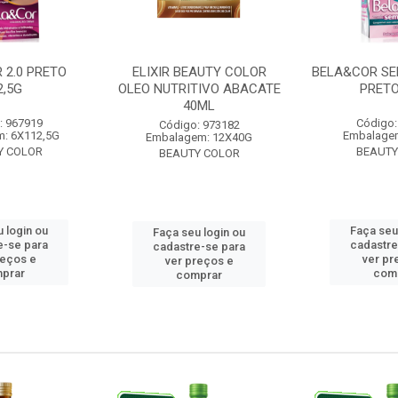
 2.0 PRETO
ELIXIR BEAUTY COLOR
BELA&COR SE
2,5G
OLEO NUTRITIVO ABACATE
PRETO
40ML
: 967919
Código:
Código: 973182
: 6X112,5G
Embalage
Embalagem: 12X40G
Y COLOR
BEAUTY
BEAUTY COLOR
 login ou
Faça seu
Faça seu login ou
e-se para
cadastre
cadastre-se para
reços e
ver pr
ver preços e
prar
com
comprar