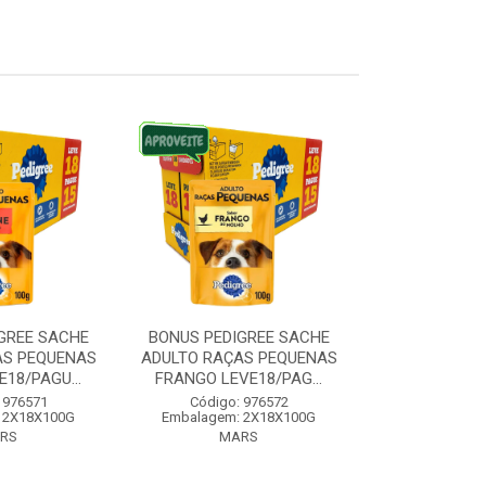
GREE SACHE
BONUS PEDIGREE SACHE
BONUS PEDI
AS PEQUENAS
ADULTO RAÇAS PEQUENAS
RAÇAS MEDI
18/PAGU...
FRANGO LEVE18/PAG...
CARNE LEVE1
 976571
Código: 976572
Código:
 2X18X100G
Embalagem: 2X18X100G
Embalagem:
RS
MARS
MA