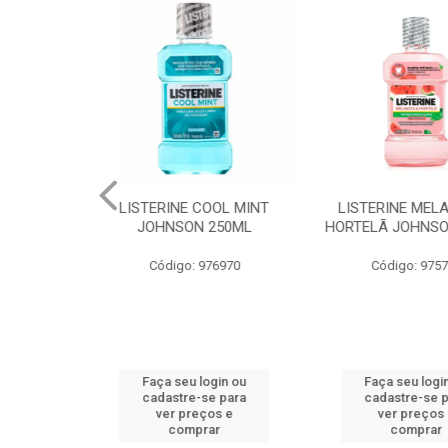
E COOL MINT
LISTERINE MELANCIA E
ABSORVEN
ON 250ML
HORTELÃ JOHNSON 250ML
LIVRE AD
C/ABAS
: 976970
Código: 975705
Código
u login ou
Faça seu login ou
Faça seu
e-se para
cadastre-se para
cadastr
reços e
ver preços e
ver p
mprar
comprar
com