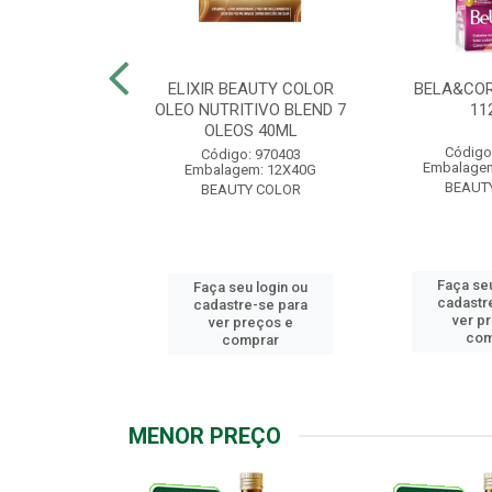
.7 CHOCOLATE
ELIXIR BEAUTY COLOR
BELA&COR
2,5G
OLEO NUTRITIVO BLEND 7
11
OLEOS 40ML
: 967928
Código
Código: 970403
m: 6X112,5G
Embalagem
Embalagem: 12X40G
Y COLOR
BEAUT
BEAUTY COLOR
u login ou
Faça seu
Faça seu login ou
e-se para
cadastr
cadastre-se para
reços e
ver p
ver preços e
mprar
com
comprar
MENOR PREÇO