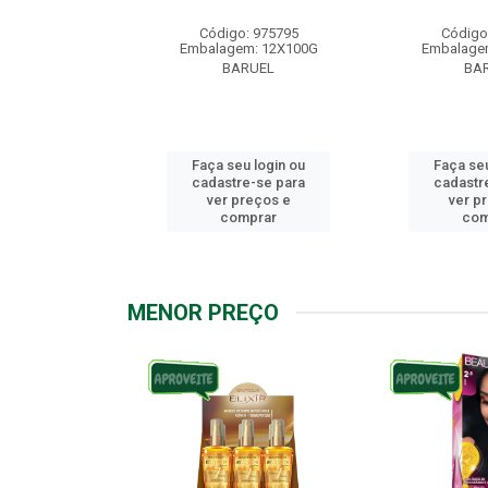
: 976158
Código: 975795
Código
m: 12X100G
Embalagem: 12X100G
Embalage
RUEL
BARUEL
BA
u login ou
Faça seu login ou
Faça seu
e-se para
cadastre-se para
cadastr
reços e
ver preços e
ver p
mprar
comprar
com
MENOR PREÇO