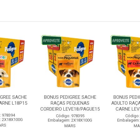
IGREE SACHE
BONUS PEDIGREE SACHE
BONUS PEDI
ARNE L18P15
RAÇAS PEQUENAS
ADULTO RAÇ
CORDEIRO LEVE18/PAGUE15
CARNE LEVE
: 978394
Código: 978395
Código:
: 2X18X100G
Embalagem: 2X18X100G
Embalagem:
ARS
MARS
MA