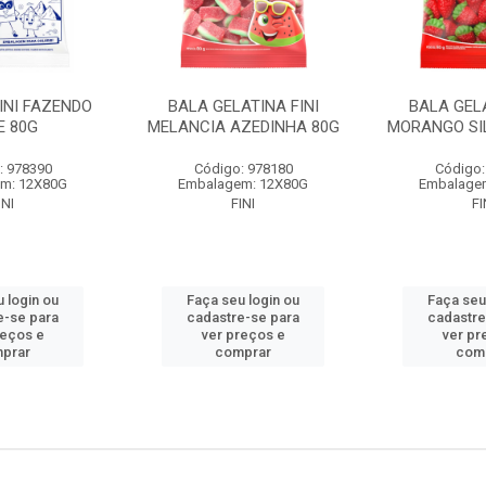
INI FAZENDO
BALA GELATINA FINI
BALA GELA
E 80G
MELANCIA AZEDINHA 80G
MORANGO SI
: 978390
Código: 978180
Código:
m: 12X80G
Embalagem: 12X80G
Embalage
INI
FINI
FI
 login ou
Faça seu login ou
Faça seu
e-se para
cadastre-se para
cadastre
reços e
ver preços e
ver pr
prar
comprar
com