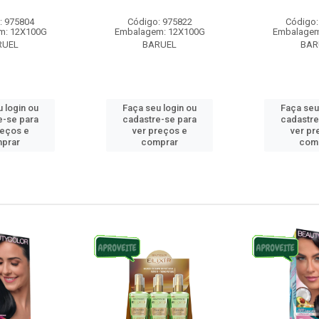
: 975804
Código: 975822
Código:
m: 12X100G
Embalagem: 12X100G
Embalagem
RUEL
BARUEL
BAR
 login ou
Faça seu login ou
Faça seu
e-se para
cadastre-se para
cadastre
reços e
ver preços e
ver pr
prar
comprar
com