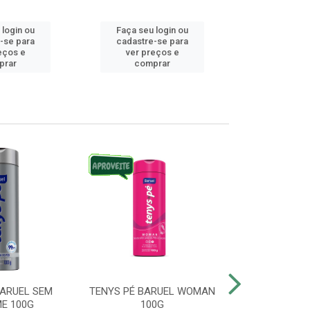
 login ou
Faça seu login ou
Faça seu 
-se para
cadastre-se para
cadastre
eços e
ver preços e
ver pr
prar
comprar
comp
BARUEL SEM
TENYS PÉ BARUEL WOMAN
TENYS PÉ BR
E 100G
100G
SATO 