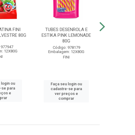
TINA FINI
TUBES DESENROLA E
BALA GELA
LVESTRE 80G
ESTIKA PINK LEMONADE
BANAN
80G
 977947
Código
Código: 978179
m: 12X80G
Embalagem
Embalagem: 12X80G
NI
FIN
FINI
 login ou
Faça seu 
Faça seu login ou
-se para
cadastre
cadastre-se para
eços e
ver pr
ver preços e
prar
comp
comprar