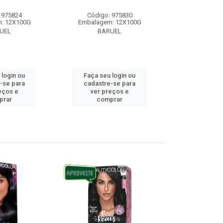
 975824
Código: 975830
Código:
: 12X100G
Embalagem: 12X100G
Embalagem
UEL
BARUEL
BAR
 login ou
Faça seu login ou
Faça seu 
-se para
cadastre-se para
cadastre
eços e
ver preços e
ver pr
prar
comprar
comp