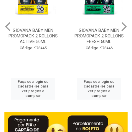
A BABY MEN
GIOVANA BABY MEN
TUBES D
K 2 ROLLONS
PROMOPACK 2 ROLLONS
ESTIKA P
VE 50ML
FRESH 50ML
o: 978445
Código: 978446
Códig
eu login ou
Faça seu login ou
Faça s
re-se para
cadastre-se para
cadast
preços e
ver preços e
ver 
omprar
comprar
c