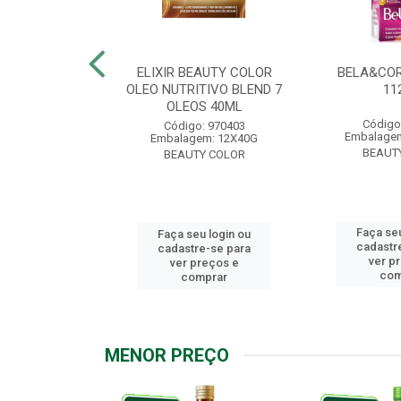
.7 CHOCOLATE
ELIXIR BEAUTY COLOR
BELA&COR
2,5G
OLEO NUTRITIVO BLEND 7
11
OLEOS 40ML
: 967928
Código
Código: 970403
m: 6X112,5G
Embalagem
Embalagem: 12X40G
Y COLOR
BEAUT
BEAUTY COLOR
u login ou
Faça seu
Faça seu login ou
e-se para
cadastr
cadastre-se para
reços e
ver p
ver preços e
mprar
com
comprar
MENOR PREÇO