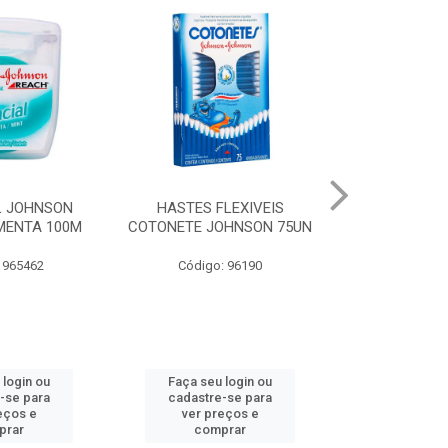
LEXIVEIS
CURAT BAND-AID
JOHNSON BA
OHNSON 75UN
TRANSPARENTE JOHNSON
REGULAR
10UN
: 96190
Código:
Código: 973066
 login ou
Faça seu login ou
Faça seu 
-se para
cadastre-se para
cadastre
eços e
ver preços e
ver pr
prar
comprar
comp