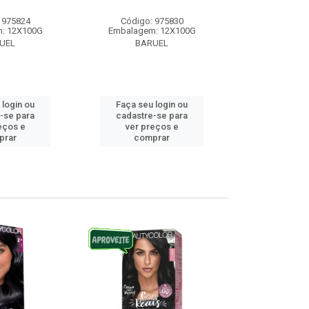
 975824
Código: 975830
Código:
: 12X100G
Embalagem: 12X100G
Embalagem
UEL
BARUEL
BAR
 login ou
Faça seu login ou
Faça seu 
-se para
cadastre-se para
cadastre
eços e
ver preços e
ver pr
prar
comprar
comp