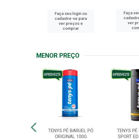
Faça seu
u login ou
Faça seu login ou
cadastr
e-se para
cadastre-se para
ver p
reços e
ver preços e
com
mprar
comprar
MENOR PREÇO
ARUEL PODPAH
TENYS PÉ BARUEL PÓ
TENYS PÉ
00G
ORIGINAL 100G
SPORT ED