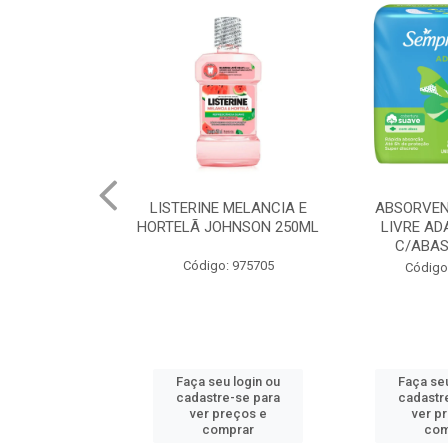
 MELANCIA E
ABSORVENTE SEMPRE
JOHNSON BA
OHNSON 250ML
LIVRE ADAPT SUAVE
REGUL
C/ABAS 48X8UN
: 975705
Código
Código: 961997
u login ou
Faça seu login ou
Faça seu
e-se para
cadastre-se para
cadastr
reços e
ver preços e
ver p
mprar
comprar
com