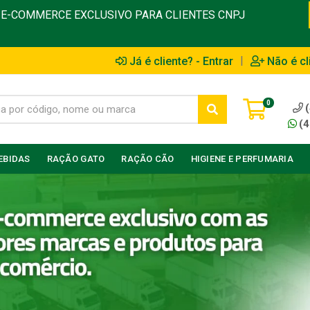
E-COMMERCE EXCLUSIVO PARA CLIENTES CNPJ
|
Já é cliente? - Entrar
Não é cl
0
(4
EBIDAS
RAÇÃO GATO
RAÇÃO CÃO
HIGIENE E PERFUMARIA