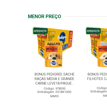
MENOR PREÇO
IGREE SACHE
BONUS PEDIGREE SACHE
BONUS PED
ÇAS PEQUENAS
RAÇAS MEDIA E GRANDE
FILHOTES C
VE18/PAG...
CARNE LEVE18/PAGUE...
Código
: 976572
Código: 978393
Embalagem
: 2X18X100G
Embalagem: 2X18X100G
M
ARS
MARS