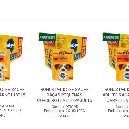
IGREE SACHE
BONUS PEDIGREE SACHE
BONUS PEDI
ARNE L18P15
RAÇAS PEQUENAS
ADULTO RAÇ
CORDEIRO LEVE18/PAGUE15
CARNE LEVE
: 978394
Código: 978395
Código:
: 2X18X100G
Embalagem: 2X18X100G
Embalagem:
ARS
MARS
MA