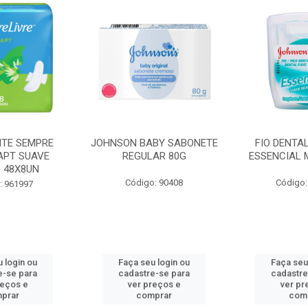
BY SABONETE
FIO DENTAL JOHNSON
HASTES F
AR 80G
ESSENCIAL MENTA 100M
COTONETE J
: 90408
Código: 965462
Código
 login ou
Faça seu login ou
Faça seu
e-se para
cadastre-se para
cadastre
reços e
ver preços e
ver pr
prar
comprar
com