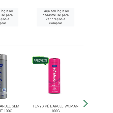
 login ou
Faça seu login ou
Faça seu 
-se para
cadastre-se para
cadastre
eços e
ver preços e
ver pr
prar
comprar
comp
BARUEL SEM
TENYS PÉ BARUEL WOMAN
TENYS PÉ BR
E 100G
100G
SATO 