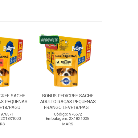
GREE SACHE
BONUS PEDIGREE SACHE
BONUS PEDI
AS PEQUENAS
ADULTO RAÇAS PEQUENAS
RAÇAS MEDI
18/PAGU...
FRANGO LEVE18/PAG...
CARNE LEVE1
 976571
Código: 976572
Código:
 2X18X100G
Embalagem: 2X18X100G
Embalagem:
RS
MARS
MA