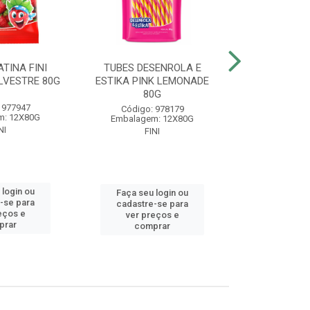
TINA FINI
TUBES DESENROLA E
BALA GELA
LVESTRE 80G
ESTIKA PINK LEMONADE
BANAN
80G
 977947
Código
Código: 978179
m: 12X80G
Embalagem
Embalagem: 12X80G
NI
FIN
FINI
 login ou
Faça seu 
Faça seu login ou
-se para
cadastre
cadastre-se para
eços e
ver pr
ver preços e
prar
comp
comprar