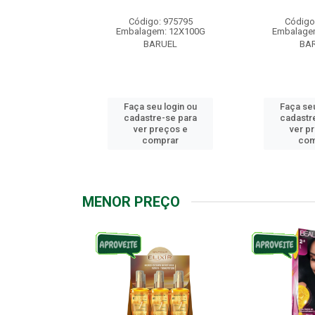
: 976158
Código: 975795
Código
m: 12X100G
Embalagem: 12X100G
Embalage
RUEL
BARUEL
BA
u login ou
Faça seu login ou
Faça seu
e-se para
cadastre-se para
cadastr
reços e
ver preços e
ver p
mprar
comprar
com
MENOR PREÇO