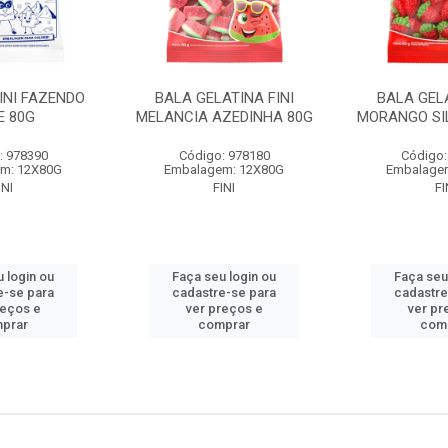
INI FAZENDO
BALA GELATINA FINI
BALA GELA
E 80G
MELANCIA AZEDINHA 80G
MORANGO SI
: 978390
Código: 978180
Código:
m: 12X80G
Embalagem: 12X80G
Embalage
INI
FINI
FI
 login ou
Faça seu login ou
Faça seu
e-se para
cadastre-se para
cadastre
reços e
ver preços e
ver pr
prar
comprar
com