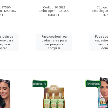
: 975804
Código: 975822
Código:
m: 12X100G
Embalagem: 12X100G
Embalagem
RUEL
BARUEL
BAR
 login ou
Faça seu login ou
Faça seu
e-se para
cadastre-se para
cadastre
reços e
ver preços e
ver pr
prar
comprar
com