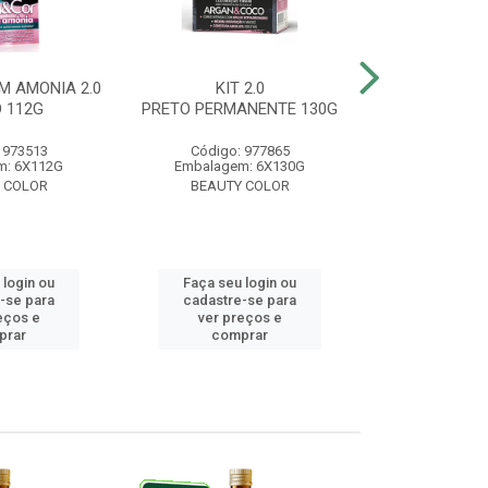
M AMONIA 2.0
KIT 2.0
BELA&COR 3.
 112G
PRETO PERMANENTE 130G
ESCURO 
 973513
Código: 977865
Código:
m: 6X112G
Embalagem: 6X130G
Embalagem:
 COLOR
BEAUTY COLOR
BEAUTY
 login ou
Faça seu login ou
Faça seu 
-se para
cadastre-se para
cadastre
eços e
ver preços e
ver pr
prar
comprar
comp