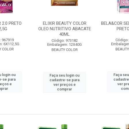
 2.0 PRETO
ELIXIR BEAUTY COLOR
BELA&COR SE
2,5G
OLEO NUTRITIVO ABACATE
PRETO
40ML
: 967919
Código:
Código: 973182
: 6X112,5G
Embalage
Embalagem: 12X40G
Y COLOR
BEAUTY
BEAUTY COLOR
 login ou
Faça seu
Faça seu login ou
e-se para
cadastre
cadastre-se para
reços e
ver pr
ver preços e
prar
com
comprar