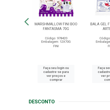
LLOW FINI
MARSHMALLOW FINI BOO
BALA GEL F
NGO 80G
FANTASMA 70G
ART
o: 1721
Código: 978420
Código
em: 12X80G
Embalagem: 12X70G
Embalage
FINI
FINI
F
u login ou
Faça seu login ou
Faça seu
e-se para
cadastre-se para
cadastr
reços e
ver preços e
ver p
mprar
comprar
com
DESCONTO