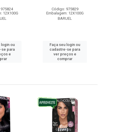
 975824
Código: 975829
Código:
: 12X100G
Embalagem: 12X100G
Embalagem
UEL
BARUEL
BAR
 login ou
Faça seu login ou
Faça seu 
-se para
cadastre-se para
cadastre
eços e
ver preços e
ver pr
prar
comprar
comp