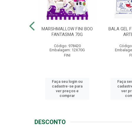
LLOW FINI
MARSHMALLOW FINI BOO
BALA GEL F
NGO 80G
FANTASMA 70G
ART
o: 1721
Código: 978420
Código
em: 12X80G
Embalagem: 12X70G
Embalage
FINI
FINI
F
u login ou
Faça seu login ou
Faça seu
e-se para
cadastre-se para
cadastr
reços e
ver preços e
ver p
mprar
comprar
com
DESCONTO