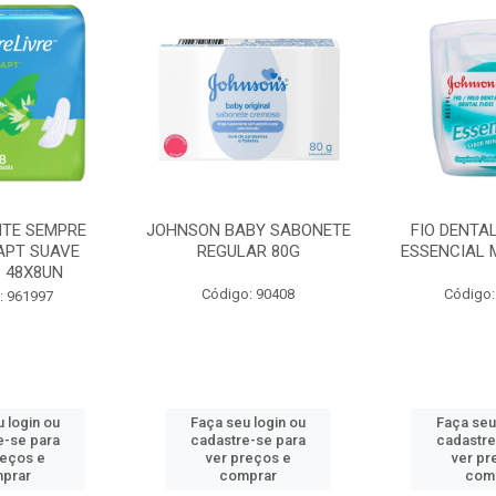
BY SABONETE
FIO DENTAL JOHNSON
HASTES F
AR 80G
ESSENCIAL MENTA 100M
COTONETE J
: 90408
Código: 965462
Código
 login ou
Faça seu login ou
Faça seu
e-se para
cadastre-se para
cadastre
reços e
ver preços e
ver pr
prar
comprar
com