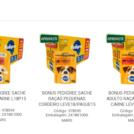
IGREE SACHE
BONUS PEDIGREE SACHE
BONUS PEDI
ARNE L18P15
RAÇAS PEQUENAS
ADULTO RAÇ
CORDEIRO LEVE18/PAGUE15
CARNE LEVE
: 978394
Código: 978395
Código:
: 2X18X100G
Embalagem: 2X18X100G
Embalagem:
ARS
MARS
MA