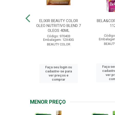
.7 CHOCOLATE
ELIXIR BEAUTY COLOR
BELA&COR
2,5G
OLEO NUTRITIVO BLEND 7
11
OLEOS 40ML
: 967928
Código
Código: 970403
m: 6X112,5G
Embalagem
Embalagem: 12X40G
Y COLOR
BEAUT
BEAUTY COLOR
u login ou
Faça seu
Faça seu login ou
e-se para
cadastr
cadastre-se para
reços e
ver p
ver preços e
mprar
com
comprar
MENOR PREÇO