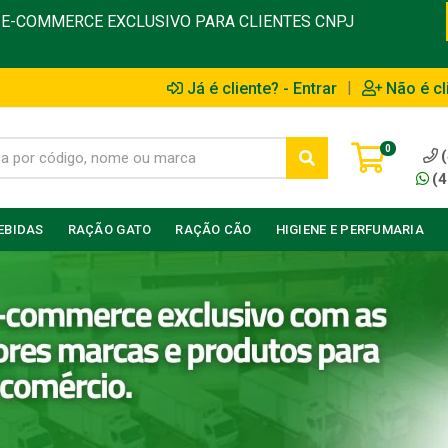
E-COMMERCE EXCLUSIVO PARA CLIENTES CNPJ
|
Já é cliente? - Entrar
Não é cl
0
(4
EBIDAS
RAÇÃO GATO
RAÇÃO CÃO
HIGIENE E PERFUMARIA