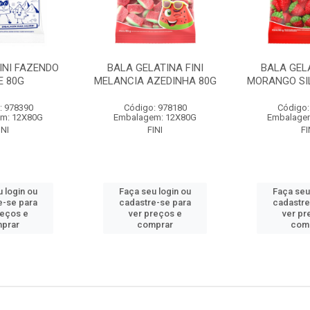
INI FAZENDO
BALA GELATINA FINI
BALA GELA
E 80G
MELANCIA AZEDINHA 80G
MORANGO SI
: 978390
Código: 978180
Código:
m: 12X80G
Embalagem: 12X80G
Embalage
INI
FINI
FI
 login ou
Faça seu login ou
Faça seu
e-se para
cadastre-se para
cadastre
reços e
ver preços e
ver pr
prar
comprar
com