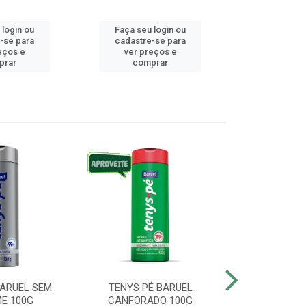
 login ou
Faça seu login ou
Faça seu 
-se para
cadastre-se para
cadastre
eços e
ver preços e
ver pr
prar
comprar
comp
BARUEL SEM
TENYS PÉ BARUEL
TENYS PÉ BA
E 100G
CANFORADO 100G
10