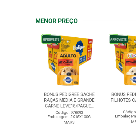
MENOR PREÇO
IGREE SACHE
BONUS PEDIGREE SACHE
BONUS PED
ÇAS PEQUENAS
RAÇAS MEDIA E GRANDE
FILHOTES C
VE18/PAG...
CARNE LEVE18/PAGUE...
Código
: 976572
Código: 978393
Embalagem
: 2X18X100G
Embalagem: 2X18X100G
M
ARS
MARS