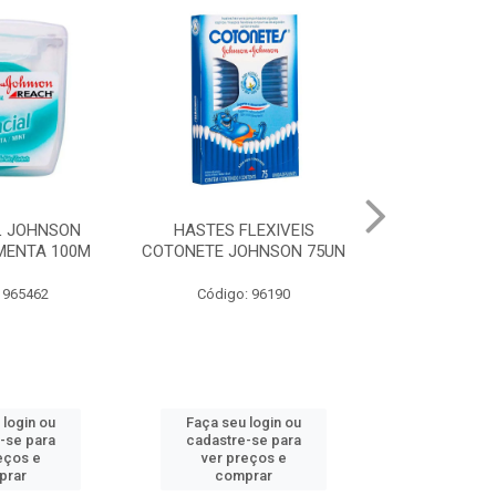
LEXIVEIS
CURAT BAND-AID
JOHNSON BA
OHNSON 75UN
TRANSPARENTE JOHNSON
REGULAR
10UN
: 96190
Código:
Código: 973066
 login ou
Faça seu login ou
Faça seu 
-se para
cadastre-se para
cadastre
eços e
ver preços e
ver pr
prar
comprar
comp