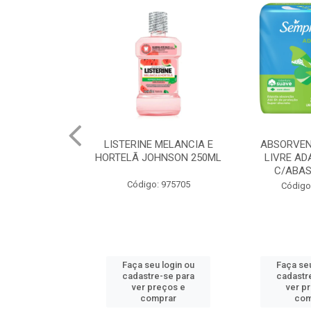
 MELANCIA E
ABSORVENTE SEMPRE
JOHNSON BA
OHNSON 250ML
LIVRE ADAPT SUAVE
REGUL
C/ABAS 48X8UN
: 975705
Código
Código: 961997
u login ou
Faça seu login ou
Faça seu
e-se para
cadastre-se para
cadastr
reços e
ver preços e
ver p
mprar
comprar
com