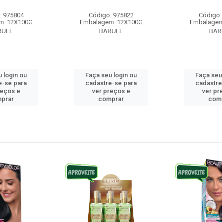
: 975804
Código: 975822
Código:
m: 12X100G
Embalagem: 12X100G
Embalagem
RUEL
BARUEL
BAR
 login ou
Faça seu login ou
Faça seu
e-se para
cadastre-se para
cadastre
reços e
ver preços e
ver pr
prar
comprar
com