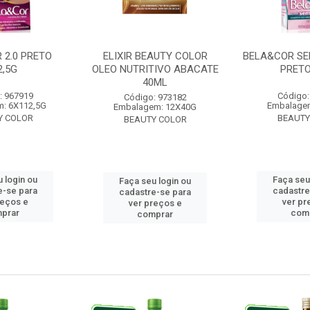
 2.0 PRETO
ELIXIR BEAUTY COLOR
BELA&COR SE
2,5G
OLEO NUTRITIVO ABACATE
PRETO
40ML
: 967919
Código:
Código: 973182
: 6X112,5G
Embalage
Embalagem: 12X40G
Y COLOR
BEAUTY
BEAUTY COLOR
 login ou
Faça seu
Faça seu login ou
e-se para
cadastre
cadastre-se para
reços e
ver pr
ver preços e
prar
com
comprar