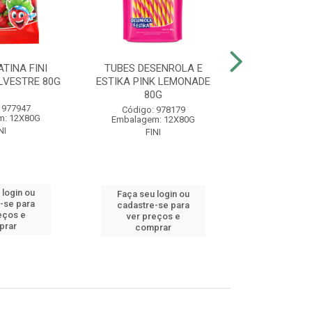
TINA FINI
TUBES DESENROLA E
BALA GELA
LVESTRE 80G
ESTIKA PINK LEMONADE
BANAN
80G
 977947
Código
Código: 978179
m: 12X80G
Embalagem
Embalagem: 12X80G
NI
FIN
FINI
 login ou
Faça seu 
Faça seu login ou
-se para
cadastre
cadastre-se para
eços e
ver pr
ver preços e
prar
comp
comprar