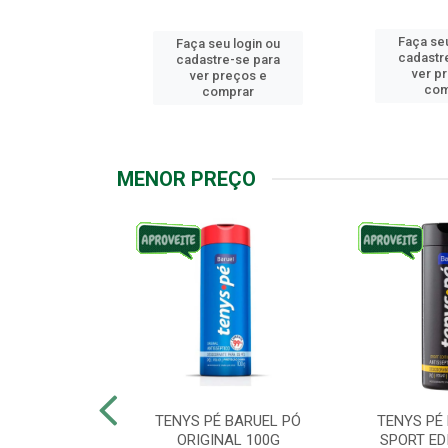
Faça seu
u login ou
Faça seu login ou
cadastr
e-se para
cadastre-se para
ver p
reços e
ver preços e
com
mprar
comprar
MENOR PREÇO
ARUEL PODPAH
TENYS PÉ BARUEL PÓ
TENYS PÉ
00G
ORIGINAL 100G
SPORT ED