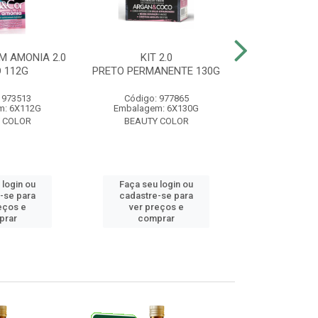
M AMONIA 2.0
KIT 2.0
BELA&COR 3.
 112G
PRETO PERMANENTE 130G
ESCURO 
 973513
Código: 977865
Código:
m: 6X112G
Embalagem: 6X130G
Embalagem:
 COLOR
BEAUTY COLOR
BEAUTY
 login ou
Faça seu login ou
Faça seu 
-se para
cadastre-se para
cadastre
eços e
ver preços e
ver pr
prar
comprar
comp