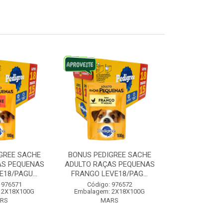
GREE SACHE
BONUS PEDIGREE SACHE
BONUS PEDI
AS PEQUENAS
ADULTO RAÇAS PEQUENAS
RAÇAS MEDI
18/PAGU...
FRANGO LEVE18/PAG...
CARNE LEVE1
 976571
Código: 976572
Código:
 2X18X100G
Embalagem: 2X18X100G
Embalagem:
RS
MARS
MA