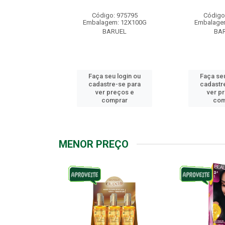
: 976158
Código: 975795
Código
m: 12X100G
Embalagem: 12X100G
Embalage
RUEL
BARUEL
BA
u login ou
Faça seu login ou
Faça seu
e-se para
cadastre-se para
cadastr
reços e
ver preços e
ver p
mprar
comprar
com
MENOR PREÇO