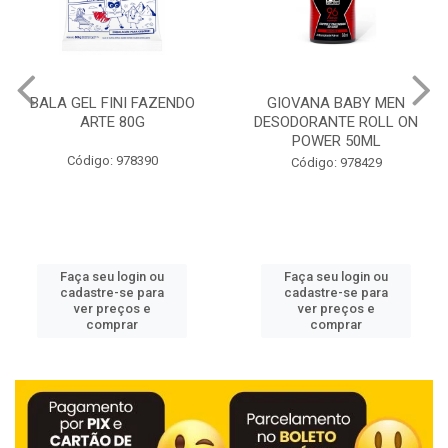
GIOVANA BABY MEN
CURAT BAND-AID SKIN FLEX
DESODORANTE ROLL ON
EXTRA GRANDE JOHNSON
POWER 50ML
7UN
Código: 978429
Código: 978453
Faça seu login ou
Faça seu login ou
cadastre-se para
cadastre-se para
ver preços e
ver preços e
comprar
comprar